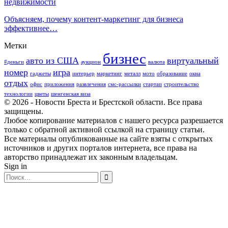
недвижимости
Объясняем, почему контент-маркетинг для бизнеса
эффективнее…
Метки
бизнес
авто из США
виртуальный
#деньги
аукцион
валюта
номер
игра
гаджеты
интерьер
маркетинг
металл
мото
образование
окна
отдых
офис
приложения
развлечения
смс-рассылки
стартап
строительство
технологии
цветы
шенгенская виза
© 2026 - Новости Бреста и Брестской области. Все права
защищены.
Любое копирование материалов с нашего ресурса разрешается
только с обратной активной ссылкой на страницу статьи.
Все материалы опубликованные на сайте взяты с открытых
источников и других порталов интернета, все права на
авторство принадлежат их законным владельцам.
Sign in