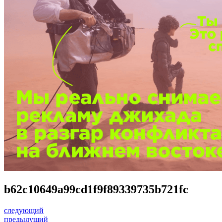
b62c10649a99cd1f9f89339735b721fc
следующий
предыдущий