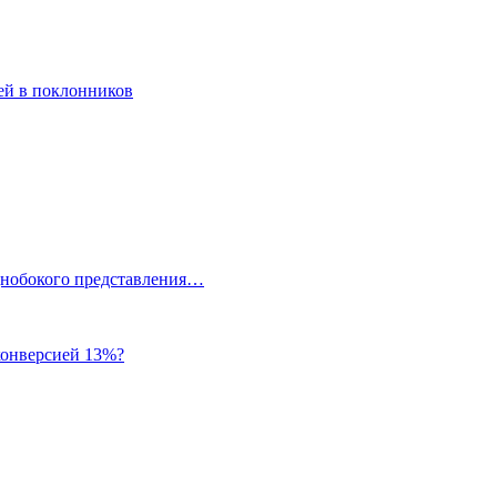
ей в поклонников
однобокого представления…
 конверсией 13%?