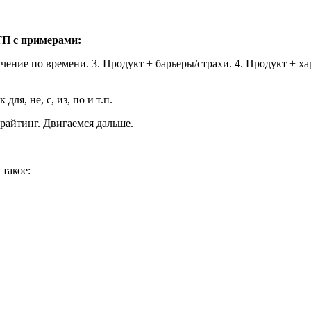
ТП с примерами:
чение по времени. 3. Продукт + барьеры/страхи. 4. Продукт + ха
ля, не, с, из, по и т.п.
райтинг. Двигаемся дальше.
такое: