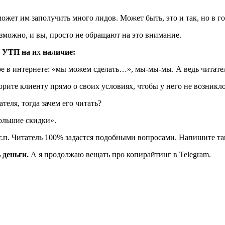
жет им заполучить много лидов. Может быть, это и так, но в год
зможно, и вы, просто не обращают на это внимание.
 УТП на и
х
наличие:
ое в интернете: «мы можем сделать…», мы-мы-мы. А ведь читате
рите клиенту прямо о своих условиях, чтобы у него не возникло
еля, тогда зачем его читать?
ольшие скидки».
и т.п. Читатель 100% задастся подобными вопросами. Напишите т
 деньги.
А я продолжаю вещать про копирайтинг в Telegram.