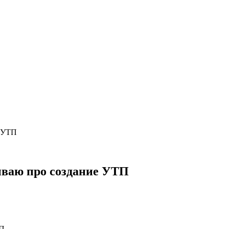
е УТП
ываю про создание УТП