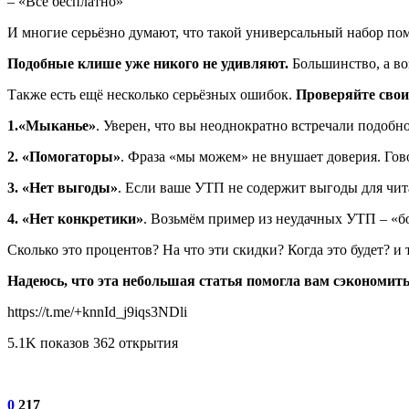
– «Всё бесплатно»
И многие серьёзно думают, что такой универсальный набор помо
Подобные клише уже никого не удивляют.
Большинство, а во
Также есть ещё несколько серьёзных ошибок.
Проверяйте свои
1.«Мыканье»
. Уверен, что вы неоднократно встречали подобн
2. «Помогаторы»
. Фраза «мы можем» не внушает доверия. Гово
3. «Нет выгоды»
. Если ваше УТП не содержит выгоды для читат
4. «Нет конкретики»
. Возьмём пример из неудачных УТП – «б
Сколько это процентов? На что эти скидки? Когда это будет? 
Надеюсь, что эта небольшая статья помогла вам сэкономить
https://t.me/+knnId_j9iqs3NDli
5.1K показов 362 открытия
0
217