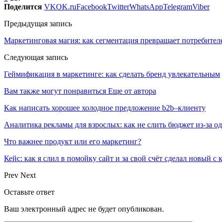
Поделится
VK
OK.ru
Facebook
Twitter
WhatsApp
Telegram
Viber
Предыдущая запись
Маркетинговая магия: как сегментация превращает потребител
Следующая запись
Геймификация в маркетинге: как сделать бренд увлекательным
Вам также могут понравиться
Еще от автора
Как написать хорошее холодное предложение b2b–клиенту
Аналитика рекламы для взрослых: как не слить бюджет из-за 
Что важнее продукт или его маркетинг?
Кейс: как я слил в помойку сайт и за свой счёт сделал новый с
Prev
Next
Оставьте ответ
Ваш электронный адрес не будет опубликован.