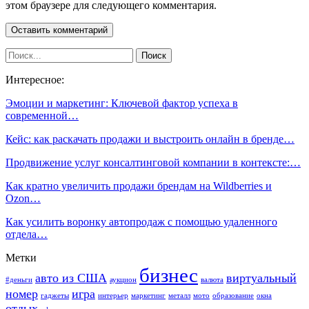
этом браузере для следующего комментария.
Интересное:
Эмоции и маркетинг: Ключевой фактор успеха в
современной…
Кейс: как раскачать продажи и выстроить онлайн в бренде…
Продвижение услуг консалтинговой компании в контексте:…
Как кратно увеличить продажи брендам на Wildberries и
Ozon…
Как усилить воронку автопродаж с помощью удаленного
отдела…
Метки
бизнес
авто из США
виртуальный
#деньги
аукцион
валюта
номер
игра
гаджеты
интерьер
маркетинг
металл
мото
образование
окна
отдых