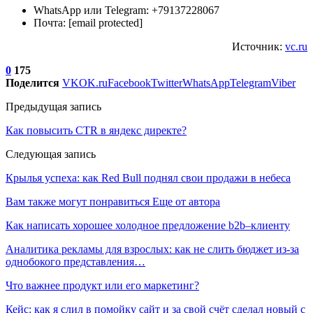
WhatsApp или Telegram: +79137228067
Почта: [email protected]
Источник:
vc.ru
0
175
Поделится
VK
OK.ru
Facebook
Twitter
WhatsApp
Telegram
Viber
Предыдущая запись
Как повысить CTR в яндекс директе?
Следующая запись
Крылья успеха: как Red Bull поднял свои продажи в небеса
Вам также могут понравиться
Еще от автора
Как написать хорошее холодное предложение b2b–клиенту
Аналитика рекламы для взрослых: как не слить бюджет из-за
однобокого представления…
Что важнее продукт или его маркетинг?
Кейс: как я слил в помойку сайт и за свой счёт сделал новый с