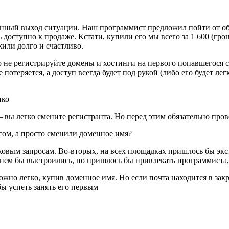
нный выход ситуации. Наш программист предложил пойти от об
ь доступно к продаже. Кстати, купили его мы всего за 1 600 (гр
жили долго и счастливо.
о не регистрируйте домены и хостинги на первого попавшегося с
е потеряется, а доступ всегда будет под рукой (либо его будет л
нко
вы легко смените регистранта. Но перед этим обязательно пров
сом, а просто сменили доменное имя?
овым запросам. Во-вторых, на всех площадках пришлось бы экст
енем бы выстроились, но пришлось бы привлекать программиста,
можно легко, купив доменное имя. Но если почта находится в зак
бы успеть занять его первым