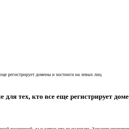
е еще регистрирует домены и хостинги на левых лиц
е для тех, кто все еще регистрирует дом
тикой посещений, да и заявок что-то маловато. Заходите провери