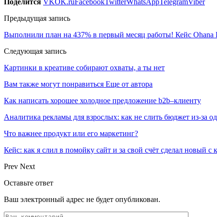
Поделится
VK
OK.ru
Facebook
Twitter
WhatsApp
Telegram
Viber
Предыдущая запись
Выполнили план на 437% в первый месяц работы! Кейс Ohana F
Следующая запись
Картинки в креативе собирают охваты, а ты нет
Вам также могут понравиться
Еще от автора
Как написать хорошее холодное предложение b2b–клиенту
Аналитика рекламы для взрослых: как не слить бюджет из-за 
Что важнее продукт или его маркетинг?
Кейс: как я слил в помойку сайт и за свой счёт сделал новый с
Prev
Next
Оставьте ответ
Ваш электронный адрес не будет опубликован.