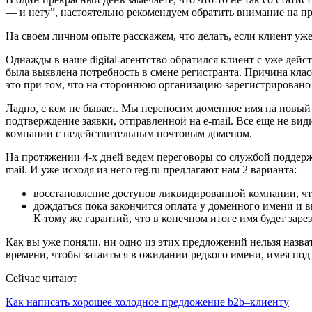
— и нету”, настоятельно рекомендуем обратить внимание на пр
На своем личном опыте расскажем, что делать, если клиент уже
Однажды в наше digital-агентство обратился клиент с уже де
была выявлена потребность в смене регистранта. Причина класси
это при том, что на стороннюю организацию зарегистрировано 
Ладно, с кем не бывает. Мы переносим доменное имя на новый 
подтверждение заявки, отправленной на e-mail. Все еще не ви
компании с недействительным почтовым доменом.
На протяжении 4-х дней ведем переговоры со службой поддерж
mail. И уже исходя из него reg.ru предлагают нам 2 варианта:
восстановление доступов ликвидированной компании, чт
дождаться пока закончится оплата у доменного имени и в
К тому же гарантий, что в конечном итоге имя будет зарез
Как вы уже поняли, ни одно из этих предложений нельзя назв
времени, чтобы затаиться в ожидании редкого имени, имея по
Сейчас читают
Как написать хорошее холодное предложение b2b–клиенту