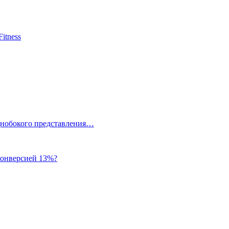
itness
однобокого представления…
 конверсией 13%?