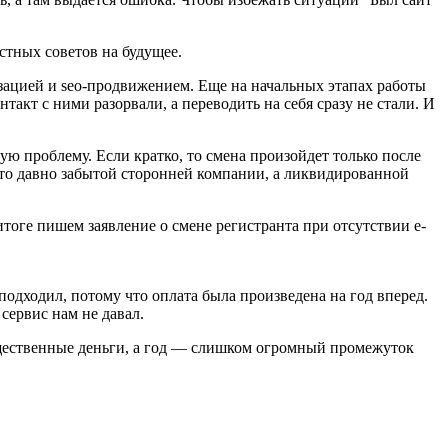
естных советов на будущее.
зацией и seo-продвижением. Еще на начальных этапах работы
такт с ними разорвали, а переводить на себя сразу не стали. И
ую проблему. Если кратко, то смена произойдет только после
осто давно забытой сторонней компании, а ликвидированной
тоге пишем заявление о смене регистранта при отсутствии e-
подходил, потому что оплата была произведена на год вперед.
 сервис нам не давал.
существенные деньги, а год — слишком огромный промежуток