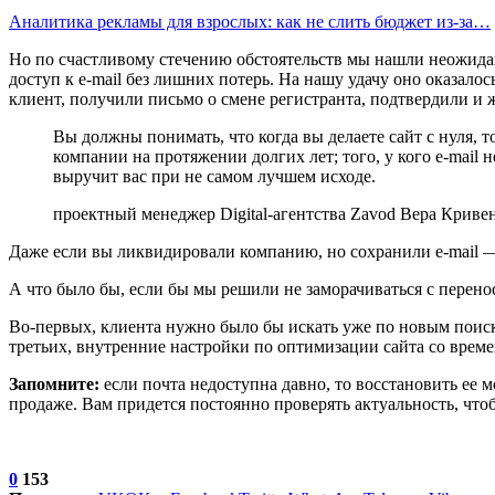
Аналитика рекламы для взрослых: как не слить бюджет из-за…
Но по счастливому стечению обстоятельств мы нашли неожида
доступ к e-mail без лишних потерь. На нашу удачу оно оказалос
клиент, получили письмо о смене регистранта, подтвердили и 
Вы должны понимать, что когда вы делаете сайт с нуля, т
компании на протяжении долгих лет; того, у кого e-mail н
выручит вас при не самом лучшем исходе.
проектный менеджер Digital-агентства Zavod Вера Криве
Даже если вы ликвидировали компанию, но сохранили e-mail — 
А что было бы, если бы мы решили не заморачиваться с перено
Во-первых, клиента нужно было бы искать уже по новым поиск
третьих, внутренние настройки по оптимизации сайта со врем
Запомните:
если почта недоступна давно, то восстановить ее 
продаже. Вам придется постоянно проверять актуальность, что
0
153