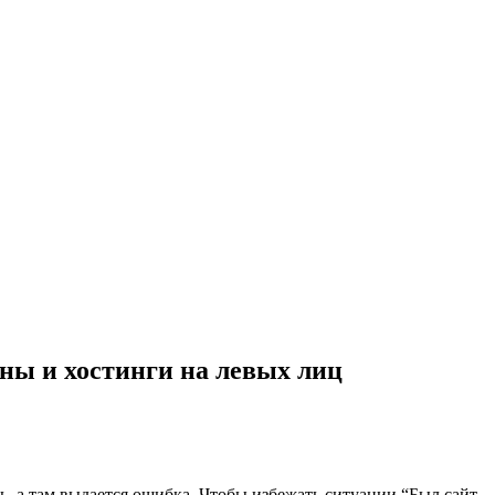
ены и хостинги на левых лиц
ть, а там выдается ошибка. Чтобы избежать ситуации “Был сайт