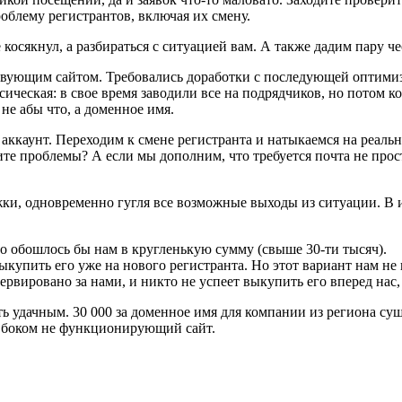
облему регистрантов, включая их смену.
 косякнул, а разбираться с ситуацией вам. А также дадим пару ч
йствующим сайтом. Требовались доработки с последующей оптими
ческая: в свое время заводили все на подрядчиков, но потом кон
не абы что, а доменное имя.
аккаунт. Переходим к смене регистранта и натыкаемся на реальн
дите проблемы? А если мы дополним, что требуется почта не пр
ки, одновременно гугля все возможные выходы из ситуации. В и
о обошлось бы нам в кругленькую сумму (свыше 30-ти тысяч).
ыкупить его уже на нового регистранта. Но этот вариант нам не 
ервировано за нами, и никто не успеет выкупить его вперед нас,
ать удачным. 30 000 за доменное имя для компании из региона 
д боком не функционирующий сайт.