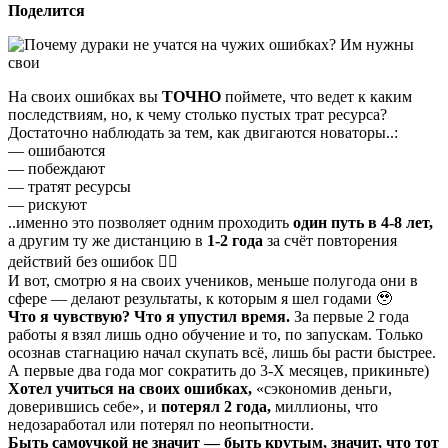
Поделится
На своих ошибках вы
ТОЧНО
поймете, что ведет к каким
последствиям, но, к чему столько пустых трат ресурса?
Достаточно наблюдать за тем, как двигаются новаторы..:
— ошибаются
— побеждают
— тратят ресурсы
— рискуют
..именно это позволяет одним проходить
один путь в 4-8 лет,
а другим ту же дистанцию в
1-2 года
за счёт повторения
действий без ошибок 👌🏼
И вот, смотрю я на своих учеников, меньше полугода они в
сфере — делают результаты, к которым я шел годами 🥹
Что я чувствую? Что я упустил время.
За первые 2 года
работы я взял лишь одно обучение и то, по запускам. Только
осознав стагнацию начал скупать всё, лишь бы расти быстрее.
А первые два года мог сократить до 3-Х месяцев, прикиньте)
Хотел учиться на своих ошибках,
«сэкономив деньги,
доверившись себе», и
потерял 2 года,
миллионы, что
недозаработал или потерял по неопытности.
Быть самоучкой не значит — быть крутым, значит, что тот