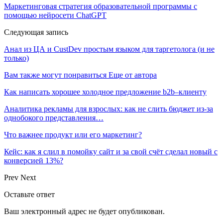
Маркетинговая стратегия образовательной программы с
помощью нейросети ChatGPT
Следующая запись
Анал из ЦА и CustDev простым языком для таргетолога (и не
только)
Вам также могут понравиться
Еще от автора
Как написать хорошее холодное предложение b2b–клиенту
Аналитика рекламы для взрослых: как не слить бюджет из-за
однобокого представления…
Что важнее продукт или его маркетинг?
Кейс: как я слил в помойку сайт и за свой счёт сделал новый с
конверсией 13%?
Prev
Next
Оставьте ответ
Ваш электронный адрес не будет опубликован.