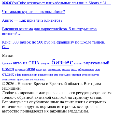
❌❌❌YouTube отключает кликабельные ссылки в Shorts с 31…
Что можно купить в прямом эфире?
Авито — Как привлечь клиентов?
Внешняя реклама для маркетплейсов. 5 инструментов
внешней…
Кейс: 300 заявок по 500 руб на франшизу по школе танцев.
С…
Метки
бизнес
авто из США
виртуальный
#деньги
аукцион
валюта
номер
игра
гаджеты
интерьер
маркетинг
металл
мото
образование
окна
отдых
офис
приложения
развлечения
смс-рассылки
стартап
строительство
технологии
цветы
шенгенская виза
© 2026 - Новости Бреста и Брестской области. Все права
защищены.
Любое копирование материалов с нашего ресурса разрешается
только с обратной активной ссылкой на страницу статьи.
Все материалы опубликованные на сайте взяты с открытых
источников и других порталов интернета, все права на
авторство принадлежат их законным владельцам.