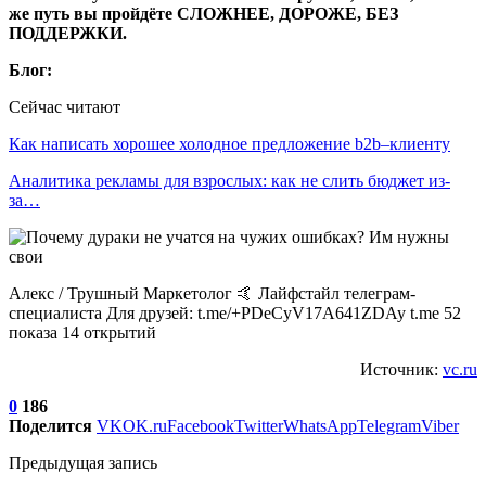
же путь вы пройдёте СЛОЖНЕЕ, ДОРОЖЕ, БЕЗ
ПОДДЕРЖКИ.
Блог:
Сейчас читают
Как написать хорошее холодное предложение b2b–клиенту
Аналитика рекламы для взрослых: как не слить бюджет из-
за…
Алекс / Трушный Маркетолог 🤙 Лайфстайл телеграм-
специалиста Для друзей: t.me/+PDeCyV17A641ZDAy t.me 52
показа 14 открытий
Источник:
vc.ru
0
186
Поделится
VK
OK.ru
Facebook
Twitter
WhatsApp
Telegram
Viber
Предыдущая запись