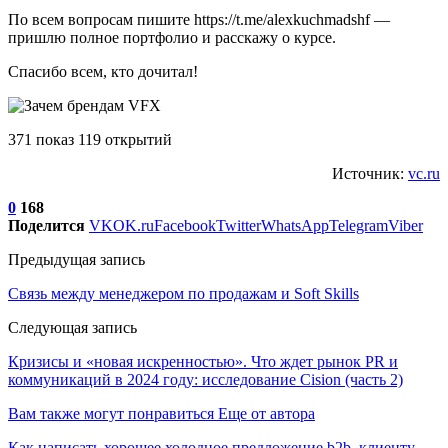
По всем вопросам пишите https://t.me/alexkuchmadshf —
пришлю полное портфолио и расскажу о курсе.
Спасибо всем, кто дочитал!
371 показ 119 открытий
Источник:
vc.ru
0
168
Поделится
VK
OK.ru
Facebook
Twitter
WhatsApp
Telegram
Viber
Предыдущая запись
Связь между менеджером по продажам и Soft Skills
Следующая запись
Кризисы и «новая искренностью». Что ждет рынок PR и
коммуникаций в 2024 году: исследование Cision (часть 2)
Вам также могут понравиться
Еще от автора
Как написать хорошее холодное предложение b2b–клиенту