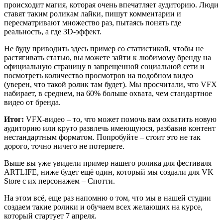
происходит магия, которая очень впечатляет аудиторию. Люди
ставят таким роликам лайки, пишут комментарии и
пересматривают множество раз, пытаясь понять где
реальность, а где 3D-эффект.
Не буду приводить здесь пример со статистикой, чтобы не
растягивать статью, вы можете зайти к любимому бренду на
официальную страницу в запрещенной социальной сети и
посмотреть количество просмотров на подобном видео
(уверен, что такой ролик там будет). Мы просчитали, что VFX
набирает, в среднем, на 60% больше охвата, чем стандартное
видео от бренда.
Итог:
VFX-видео – то, что может помочь вам охватить новую
аудиторию или круто развлечь имеющуюся, разбавив контент
нестандартным форматом. Попробуйте – стоит это не так
дорого, точно ничего не потеряете.
Выше вы уже увидели пример нашего ролика для фестиваля
ARTLIFE, ниже будет ещё один, который мы создали для VK
Store с их персонажем – Спотти.
На этом всё, еще раз напомню о том, что мы в нашей студии
создаем такие ролики и обучаем всех желающих на курсе,
который стартует 7 апреля.