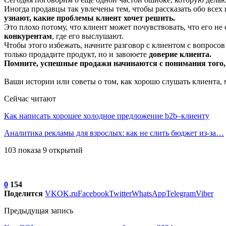
Иногда продавцы так увлечены тем, чтобы рассказать обо всех
узнают, какие проблемы клиент хочет решить.
Это плохо потому, что клиент может почувствовать, что его не
конкурентам
, где его выслушают.
Чтобы этого избежать, начните разговор с клиентом с вопросо
только продадите продукт, но и завоюете
доверие клиента.
Помните, успешные продажи начинаются с понимания того, 
Ваши истории или советы о том, как хорошо слушать клиента,
Сейчас читают
Как написать хорошее холодное предложение b2b–клиенту
Аналитика рекламы для взрослых: как не слить бюджет из-за…
103 показа 9 открытий
0
154
Поделится
VK
OK.ru
Facebook
Twitter
WhatsApp
Telegram
Viber
Предыдущая запись