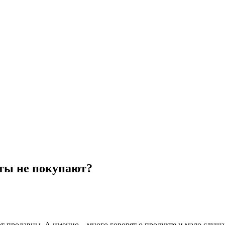
нты не покупают?
т продавцы. А именно – много говорят о продукте и мало слуша