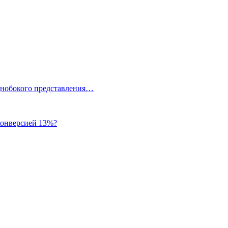
однобокого представления…
 конверсией 13%?