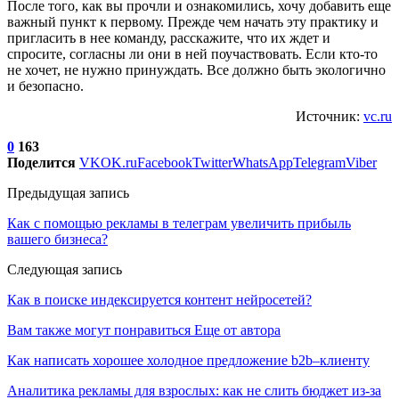
После того, как вы прочли и ознакомились, хочу добавить еще
важный пункт к первому. Прежде чем начать эту практику и
пригласить в нее команду, расскажите, что их ждет и
спросите, согласны ли они в ней поучаствовать. Если кто-то
не хочет, не нужно принуждать. Все должно быть экологично
и безопасно.
Источник:
vc.ru
0
163
Поделится
VK
OK.ru
Facebook
Twitter
WhatsApp
Telegram
Viber
Предыдущая запись
Как с помощью рекламы в телеграм увеличить прибыль
вашего бизнеса?
Следующая запись
Как в поиске индексируется контент нейросетей?
Вам также могут понравиться
Еще от автора
Как написать хорошее холодное предложение b2b–клиенту
Аналитика рекламы для взрослых: как не слить бюджет из-за