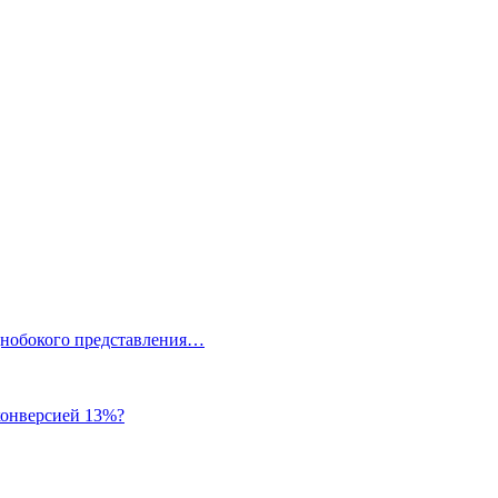
однобокого представления…
 конверсией 13%?