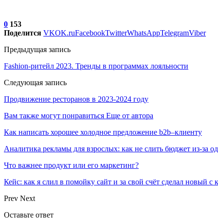
0
153
Поделится
VK
OK.ru
Facebook
Twitter
WhatsApp
Telegram
Viber
Предыдущая запись
Fashion-ритейл 2023. Тренды в программах лояльности
Следующая запись
Продвижение ресторанов в 2023-2024 году
Вам также могут понравиться
Еще от автора
Как написать хорошее холодное предложение b2b–клиенту
Аналитика рекламы для взрослых: как не слить бюджет из-за 
Что важнее продукт или его маркетинг?
Кейс: как я слил в помойку сайт и за свой счёт сделал новый с
Prev
Next
Оставьте ответ