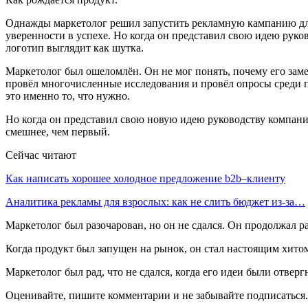
Однажды маркетолог решил запустить рекламную кампанию для
уверенности в успехе. Но когда он представил свою идею руков
логотип выглядит как шутка.
Маркетолог был ошеломлён. Он не мог понять, почему его зам
провёл многочисленные исследования и провёл опросы среди п
это именно то, что нужно.
Но когда он представил свою новую идею руководству компании
смешнее, чем первый.
Сейчас читают
Как написать хорошее холодное предложение b2b–клиенту
Аналитика рекламы для взрослых: как не слить бюджет из-за…
Маркетолог был разочарован, но он не сдался. Он продолжал р
Когда продукт был запущен на рынок, он стал настоящим хито
Маркетолог был рад, что не сдался, когда его идеи были отвер
Оценивайте, пишите комментарии и не забывайте подписаться.