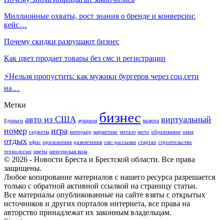
Миллионные охваты, рост знания о бренде и конверсии:
кейс…
Почему скидки разрушают бизнес
Как цвет продает товары без смс и регистрации
⚡️Нельзя пропустить: как мужики бургеров через соц.сети
на…
Метки
бизнес
авто из США
виртуальный
#деньги
аукцион
валюта
номер
игра
гаджеты
интерьер
маркетинг
металл
мото
образование
окна
отдых
офис
приложения
развлечения
смс-рассылки
стартап
строительство
технологии
цветы
шенгенская виза
© 2026 - Новости Бреста и Брестской области. Все права
защищены.
Любое копирование материалов с нашего ресурса разрешается
только с обратной активной ссылкой на страницу статьи.
Все материалы опубликованные на сайте взяты с открытых
источников и других порталов интернета, все права на
авторство принадлежат их законным владельцам.