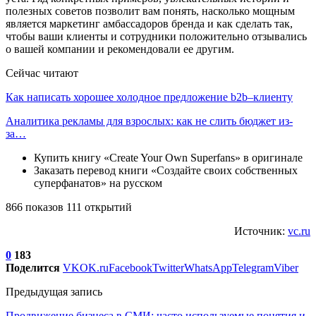
полезных советов позволит вам понять, насколько мощным
является маркетинг амбассадоров бренда и как сделать так,
чтобы ваши клиенты и сотрудники положительно отзывались
о вашей компании и рекомендовали ее другим.
Сейчас читают
Как написать хорошее холодное предложение b2b–клиенту
Аналитика рекламы для взрослых: как не слить бюджет из-
за…
Купить книгу «Create Your Own Superfans» в оригинале
Заказать перевод книги «Создайте своих собственных
суперфанатов» на русском
866 показов 111 открытий
Источник:
vc.ru
0
183
Поделится
VK
OK.ru
Facebook
Twitter
WhatsApp
Telegram
Viber
Предыдущая запись
Продвижение бизнеса в СМИ: часто используемые понятия и