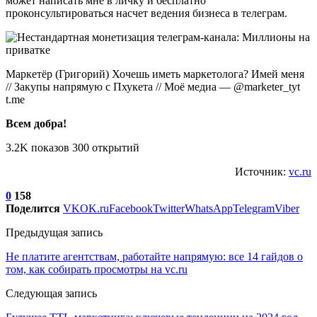
может написать мне в личку и бесплатно
проконсультироваться насчет ведения бизнеса в телеграм.
Маркетёр (Григорий) Хочешь иметь маркетолога? Имей меня
// Закупы напрямую с Пхукета // Моё медиа — @marketer_tyt
t.me
Всем добра!
3.2K показов 300 открытий
Источник:
vc.ru
0
158
Поделится
VK
OK.ru
Facebook
Twitter
WhatsApp
Telegram
Viber
Предыдущая запись
Не платите агентствам, работайте напрямую: все 14 гайдов о
том, как собирать просмотры на vc.ru
Следующая запись