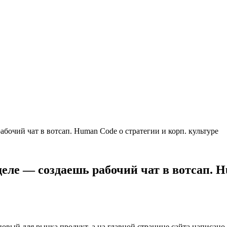
абочий чат в вотсап. Human Code о стратегии и корп. культуре
деле — создаешь рабочий чат в вотсап. H
 новый для рынка продукт, а на главной странице сайта написан