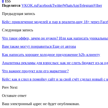
0
155
Поделится
VK
OK.ru
Facebook
Twitter
WhatsApp
Telegram
Viber
Предыдущая запись
Кейс: привлечение моделей и пар в реалити-шоу 18+ через Face
Следующая запись
Что такое оффер, зачем он нужен? Или как написать уникальн
Вам также могут понравиться
Еще от автора
Как написать хорошее холодное предложение b2b–клиенту
Аналитика рекламы для взрослых: как не слить бюджет из-за 
Что важнее продукт или его маркетинг?
Кейс: как я слил в помойку сайт и за свой счёт сделал новый с
Prev
Next
Оставьте ответ
Ваш электронный адрес не будет опубликован.