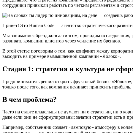
сотрудники привыкли работать по четким регламентам и строго
Привет! Это Human Code — агентство стратегического развити
Мы занимаемся бренд-консалтингом, проводим исследования, р
развивать компании клиентов через усиление их брендов.
В этой статье поговорим о том, как конфликт между корпорати
выходить на примере вымышленной компании «Яблоко».
Стадия 1: стратегия и культура не сф
Предприниматель решил открыть фруктовый бизнес «Яблоко», н
только после того, как компания начинает приносить прибыль.
В чем проблема?
Часто на старте владельцы не думают ни о стратегии, ни о ко
даже если они не сформулированы: зачатки стратегии есть в пре
Например, собственник создает «‎ламповую» атмосферу в колле
«‎ламповость» — это про долгосрочный успех, а лидерство по в