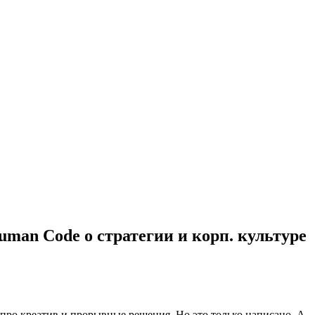
uman Code о стратегии и корп. культуре
о про креатив и прорывные решения. Но это только написано. А