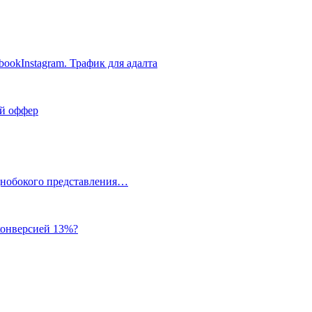
bookInstagram. Трафик для адалта
ый оффер
однобокого представления…
 конверсией 13%?