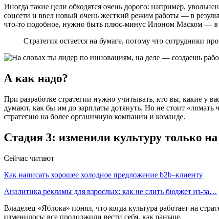
Иногда такие цели обходятся очень дорого: например, увольне
соцсети и ввел новый очень жесткий режим работы — в резуль
что-то подобное, нужно быть плюс-минус Илоном Маском — в б
Стратегия остается на бумаге, потому что сотрудники про
А как надо?
При разработке стратегии нужно учитывать, кто вы, какие у вас
думают, как бы им до зарплаты дотянуть. Но не стоит «‎ломать 
стратегию на более органичную компании и команде.
Стадия 3: изменили культуру только на
Сейчас читают
Как написать хорошее холодное предложение b2b–клиенту
Аналитика рекламы для взрослых: как не слить бюджет из-за…
Владелец «‎Яблока» понял, что когда культура работает на стр
изменилось: все продолжили вести себя, как раньше.