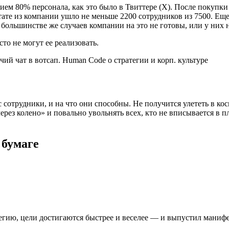
нием 80% персонала, как это было в Твиттере (Х). После покуп
тате из компании ушло не меньше 2200 сотрудников из 7500. Ещ
ольшинстве же случаев компании на это не готовы, или у них не
сто не могут ее реализовать.
 сотрудники, и на что они способны. Не получится улететь в косм
через колено» и повально увольнять всех, кто не вписывается в 
 бумаге
атегию, цели достигаются быстрее и веселее — и выпустил манифе