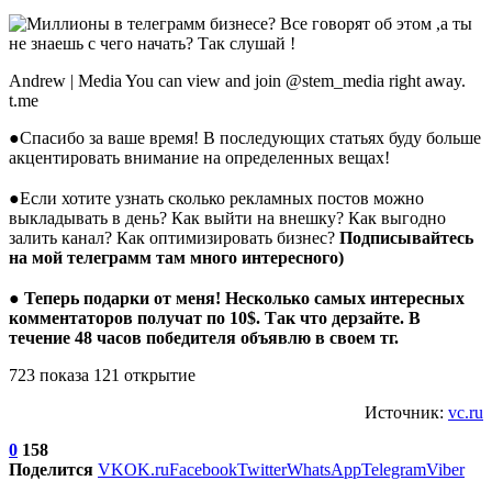
Andrew | Media You can view and join @stem_media right away.
t.me
●Спасибо за ваше время! В последующих статьях буду больше
акцентировать внимание на определенных вещах!
⠀
●Если хотите узнать сколько рекламных постов можно
выкладывать в день? Как выйти на внешку? Как выгодно
залить канал? Как оптимизировать бизнес?
Подписывайтесь
на мой телеграмм там много интересного)
⠀
● Теперь подарки от меня! Несколько самых интересных
комментаторов получат по 10$. Так что дерзайте. В
течение 48 часов победителя объявлю в своем тг.
723 показа 121 открытие
Источник:
vc.ru
0
158
Поделится
VK
OK.ru
Facebook
Twitter
WhatsApp
Telegram
Viber