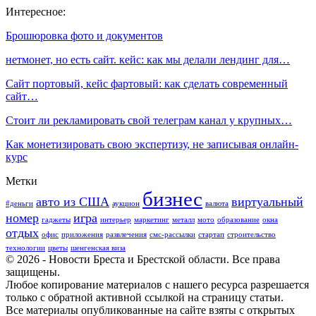
Интересное:
Брошюровка фото и документов
нетмонет, но есть сайт. кейс: как мы делали лендинг для…
Сайт портовый, кейс фартовый: как сделать современный
сайт…
Стоит ли рекламировать свой телеграм канал у крупных…
Как монетизировать свою экспертизу, не записывая онлайн-
курс
Метки
бизнес
авто из США
виртуальный
#деньги
аукцион
валюта
номер
игра
гаджеты
интерьер
маркетинг
металл
мото
образование
окна
отдых
офис
приложения
развлечения
смс-рассылки
стартап
строительство
технологии
цветы
шенгенская виза
© 2026 - Новости Бреста и Брестской области. Все права
защищены.
Любое копирование материалов с нашего ресурса разрешается
только с обратной активной ссылкой на страницу статьи.
Все материалы опубликованные на сайте взяты с открытых