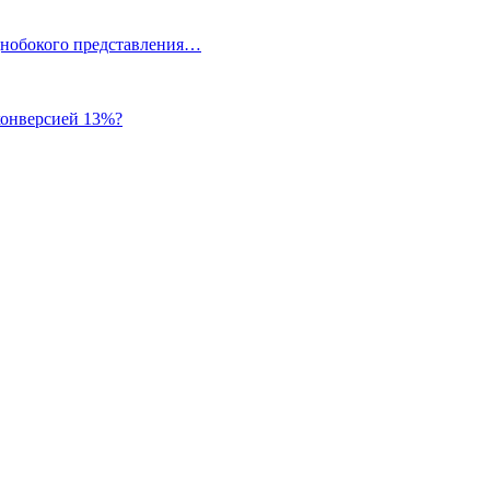
однобокого представления…
 конверсией 13%?