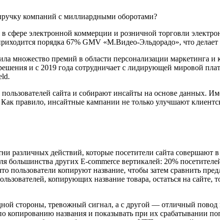
в сфере электронной коммерции и розничной торговли электро
приходится порядка 67% GMV «М.Видео-Эльдорадо», что делает 
ла множество премий в области персонализации маркетинга и 
-решения и с 2019 года сотрудничает с лидирующей мировой пл
ld.
 пользователей сайта и собирают инсайты на основе данных. Им
 Как правило, инсайтные кампании не только улучшают клиентс
отни различных действий, которые посетители сайта совершают в
ля большинства других E-commerce вертикалей: 20% посетителей
то пользователи копируют название, чтобы затем сравнить пред
льзователей, копирующих название товара, остаться на сайте, т
одной стороны, тревожный сигнал, а с другой — отличный пово
ы по копированию названия и показывать при их срабатывании 