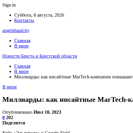
Sign in
Суббота, 8 августа, 2026
Контакты
angelsband.by
Главная
В мире
Новости Бреста и Брестской области
Главная
В мире
Миллиарды: как инсайтные MarTech-кампании повышают
В мире
Миллиарды: как инсайтные MarTech-к
Опубликовано
Июл 10, 2023
0
202
Поделится
Кейс «Эльдорадо» и Gravity Field