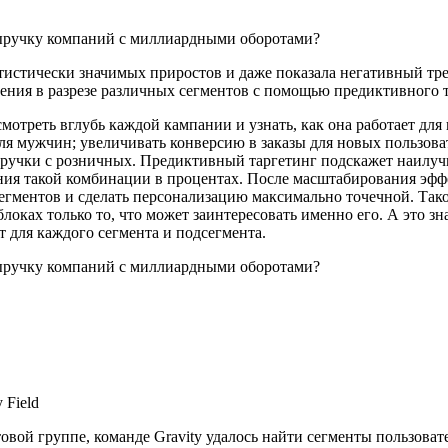
тистически значимых приростов и даже показала негативный тре
чения в разрезе различных сегментов с помощью предиктивного т
треть вглубь каждой кампании и узнать, как она работает для 
я мужчин; увеличивать конверсию в заказы для новых пользова
ыручки с розничных. Предиктивный таргетинг подскажет наилуч
ния такой комбинации в процентах. После масштабирования эф
сегментов и сделать персонализацию максимально точечной. Так
 блоках только то, что может заинтересовать именно его. А это з
 для каждого сегмента и подсегмента.
 Field
овой группе, команде Gravity удалось найти сегменты пользовате