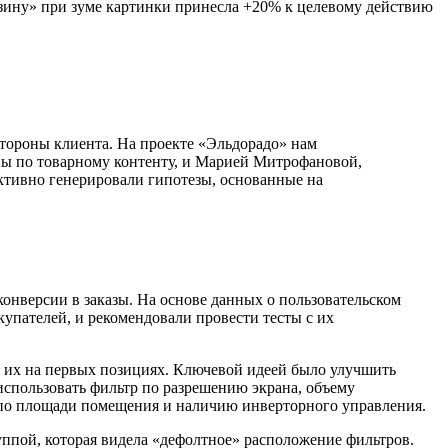
рзину» при зуме картинки принесла +20% к целевому действию
стороны клиента. На проекте «Эльдорадо» нам
ы по товарному контенту, и Марией Митрофановой,
активно генерировали гипотезы, основанные на
нверсии в заказы. На основе данных о пользовательском
упателей, и рекомендовали провести тесты с их
в их на первых позициях. Ключевой идеей было улучшить
использовать фильтр по разрешению экрана, объему
 по площади помещения и наличию инверторного управления.
ппой, которая видела «дефолтное» расположение фильтров.