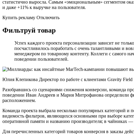
статистично выросла. Самым «эмоциональным» сегментом оказ
и даже +11% к выручке на пользователя.
Купить рекламу Отключить
Фильтруй товар
Успех каждого проекта персонализации зависит не тольк
посчастливилось поработать с очень талантливыми и в
менеджером по товарному контенту. Коллеги с самого на
поведении пользователей.
Юлия Клепикова Директор по работе с клиентами Gravity Field
Разобравшись со сценариями снижения конверсии, команда про
поведении Иван Андреев и Мария Митрофанова определили фил
расположением.
Команда проекта выбрала несколько популярных категорий и п
видимость фильтров, являющихся основными при выборе катего
оперативной памяти и названию производителя; в чайниках —
Для перечисленных категорий товаров конверсия в заказы дей