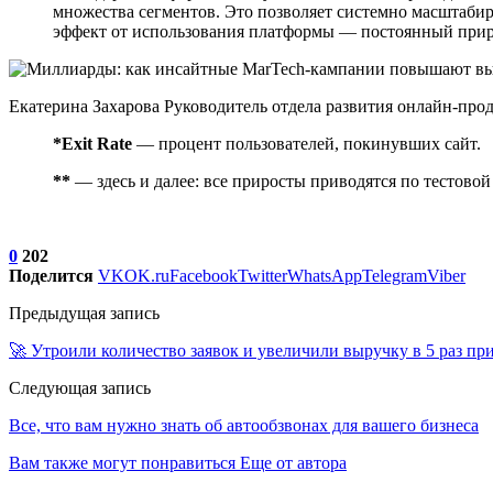
множества сегментов. Это позволяет системно масштаби
эффект от использования платформы — постоянный приро
Екатерина Захарова Руководитель отдела развития онлайн-про
*Exit Rate
— процент пользователей, покинувших сайт.
**
— здесь и далее: все приросты приводятся по тестово
0
202
Поделится
VK
OK.ru
Facebook
Twitter
WhatsApp
Telegram
Viber
Предыдущая запись
🚀 Утроили количество заявок и увеличили выручку в 5 раз п
Следующая запись
Все, что вам нужно знать об автообзвонах для вашего бизнеса
Вам также могут понравиться
Еще от автора