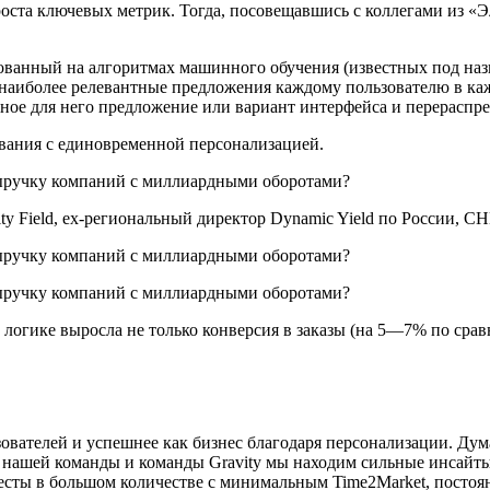
роста ключевых метрик. Тогда, посовещавшись с коллегами из «Э
ованный на алгоритмах машинного обучения (известных под назва
 наиболее релевантные предложения каждому пользователю в ка
ое для него предложение или вариант интерфейса и перераспре
ования с единовременной персонализацией.
y Field, ex-региональный директор Dynamic Yield по России, С
 логике выросла не только конверсия в заказы (на 5—7% по срав
ователей и успешнее как бизнес благодаря персонализации. Дум
 нашей команды и команды Gravity мы находим сильные инсайты 
тесты в большом количестве с минимальным Time2Market, постоян