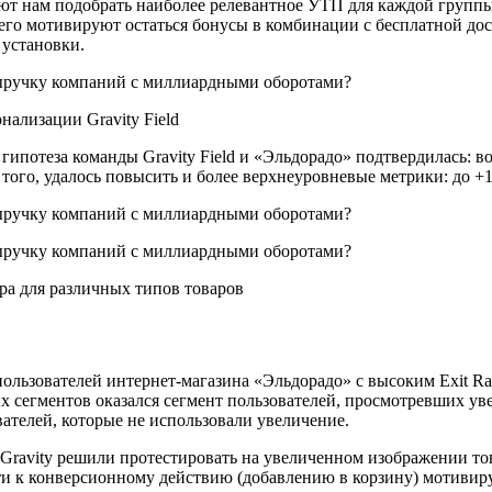
 нам подобрать наиболее релевантное УТП для каждой группы то
сего мотивируют остаться бонусы в комбинации с бесплатной до
 установки.
ализации Gravity Field
ипотеза команды Gravity Field и «Эльдорадо» подтвердилась: во
 того, удалось повысить и более верхнеуровневые метрики: до +1
ра для различных типов товаров
пользователей интернет-магазина «Эльдорадо» с высоким Exit R
х сегментов оказался сегмент пользователей, просмотревших ув
вателей, которые не использовали увеличение.
Gravity решили протестировать на увеличенном изображении то
ти к конверсионному действию (добавлению в корзину) мотивиру