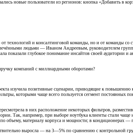
ались новые пользователи из регионов: кнопка «Добавить в ко
о от технологий и консалтинговой команды, но и от команды со 
овлечёнными людьми — Иваном Андреевым, руководителем групп
чала показали глубокое понимание инсайтов своей аудитории и 
екта изучила позитивные сценарии, приводящие к повышению ко
ьтры, которыми чаще всего пользуется сегмент постоянных пок
ересмотрела в них расположение некоторых фильтров, размести
рии. Так, например, при выборе ноутбука клиенты стали чаще 
 по объему, материалу корпуса и мощности; в кондиционерах —
ствительно выросла — на 3—5% по сравнению с контрольной гру