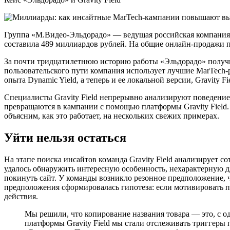
Группа «М.Видео-Эльдорадо» — ведущая российская компания 
составила 489 миллиардов рублей. На общие онлайн-продажи 
За почти тридцатилетнюю историю работы «Эльдорадо» получи
пользовательского пути компания использует лучшие MarTech
опыта Dynamic Yield, а теперь и ее локальной версии, Gravity Fie
Специалисты Gravity Field непрерывно анализируют поведение
превращаются в кампании с помощью платформы Gravity Field.
объясним, как это работает, на нескольких свежих примерах.
Уйти нельзя остаться
На этапе поиска инсайтов команда Gravity Field анализирует с
удалось обнаружить интересную особенность, нехарактерную д
покинуть сайт. У команды возникло резонное предположение, ч
предположения сформировалась гипотеза: если мотивировать по
действия.
Мы решили, что копирование названия товара — это, с 
платформы Gravity Field мы стали отслеживать триггер