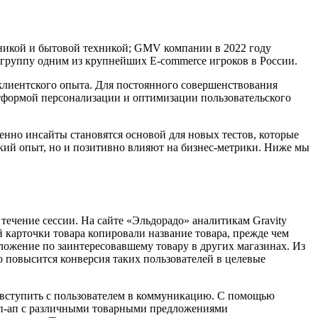
никой и бытовой техникой; GMV компании в 2022 году
группу одним из крупнейших E-commerce игроков в России.
клиентского опыта. Для постоянного совершенствования
атформой персонализации и оптимизации пользовательского
енно инсайты становятся основой для новых тестов, которые
кий опыт, но и позитивно влияют на бизнес-метрики. Ниже мы
 течение сессии. На сайте «Эльдорадо» аналитикам Gravity
 карточки товара копировали название товара, прежде чем
ложение по заинтересовавшему товару в других магазинах. Из
о повысится конверсия таких пользователей в целевые
д вступить с пользователем в коммуникацию. С помощью
поп-ап с различными товарными предложениями