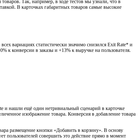
варов. Так, например, в ходе тестов мы узнали, что в
ставкой. В карточках габаритных товаров самые высокие
 всех вариациях статистически значимо снизился Exit Rate* и
0% к конверсии в заказы и +13% к выручке на пользователя.
ate и нашли ещё один нетривиальный сценарий в карточке
еличенное изображение товара. Конверсия в добавление товара
вара размещение кнопки «Добавить в корзину». В основу
ет пользователей совершить это действие прямо в момент