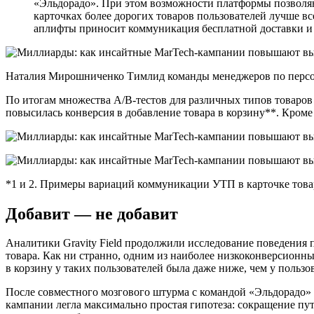
«Эльдорадо». При этом возможности платформы позволяют
карточках более дорогих товаров пользователей лучше в
аплифты приносит коммуникация бесплатной доставки и
Наталия Мирошниченко Тимлид команды менеджеров по персон
По итогам множества A/B-тестов для различных типов товаров г
повысилась конверсия в добавление товара в корзину**. Кроме
*1 и 2. Примеры вариаций коммуникации УТП в карточке това
Добавит — не добавит
Аналитики Gravity Field продолжили исследование поведения 
товара. Как ни странно, одним из наиболее низкоконверсионны
в корзину у таких пользователей была даже ниже, чем у пользо
После совместного мозгового штурма с командой «Эльдорадо» 
кампании легла максимально простая гипотеза: сокращение пу