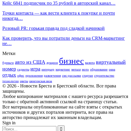
Кейс 6841 подписчик по 35 рублей в авторский канал…
Точки контакта — как вести клиента к покупке и почти
никогда…
Розовый PR: горькая правда под сладкой начинкой
Как проверить, что вы потратили деньги на CRM-маркетинг
не…
Метки
бизнес
авто из США
виртуальный
#деньги
аукцион
валюта
номер
игра
гаджеты
интерьер
маркетинг
металл
мото
образование
окна
отдых
офис
приложения
развлечения
смс-рассылки
стартап
строительство
технологии
цветы
шенгенская виза
© 2026 - Новости Бреста и Брестской области. Все права
защищены.
Любое копирование материалов с нашего ресурса разрешается
только с обратной активной ссылкой на страницу статьи.
Все материалы опубликованные на сайте взяты с открытых
источников и других порталов интернета, все права на
авторство принадлежат их законным владельцам.
Sign in