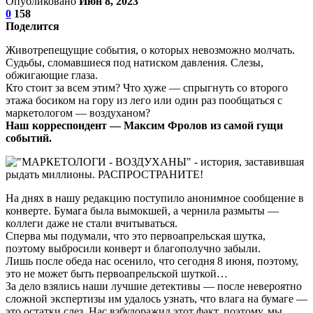
Опубликовано
Июн 8, 2023
0
158
Поделится
Животрепещущие события, о которых невозможно молчать.
Судьбы, сломавшиеся под натиском давления. Слезы,
обжигающие глаза.
Кто стоит за всем этим? Что хуже — спрыгнуть со второго
этажа босиком на гору из лего или один раз пообщаться с
маркетологом — воздуханом?
Наш корреспондент — Максим Фролов из самой гущи
событий.
На днях в нашу редакцию поступило анонимное сообщение в
конверте. Бумага была вымокшей, а чернила размыты —
коллеги даже не стали вчитываться.
Сперва мы подумали, что это первоапрельская шутка,
поэтому выбросили конверт и благополучно забыли.
Лишь после обеда нас осенило, что сегодня 8 июня, поэтому,
это не может быть первоапрельской шуткой…
За дело взялись наши лучшие детективы — после невероятно
сложной экспертизы им удалось узнать, что влага на бумаге —
это остатки слез. Нас взбудоражил этот факт, поэтому, мы