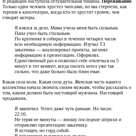
В редакции наступила оглушительная тишина.
Переживание
.
Только один человек хрустел чипсами, но мы стерпели, как
терпим в кинотеатрах, когда кто-то хрустит громче, чем
говорят актеры.
Я взялся за дело. Мама учила меня быть сильным.
Папа учил быть стильным.
По крупинке я собирал в течении четырех часов
всю необходимую информацию. Изучал ТЗ
заказчика — анализировал проекты, загонял
информацию в презентацию. Оформлял.
Единственный раз я позволил себе отвлечься на 5
минут в тот момент, когда писить хотел уже так
сильно, что даже больно было блин емае.
Какая сила воли. Какая сила духа. Женская часть нашего
коллектива начала звонить своим мужьям, чтобы рассказать о
том, каким должен быть настоящий мужчина. Настоящий
продажник.
Я закончил. Успел даже чуть раньше. На часах:
22:10.
Не теряя не минуты — вношу последние штрихи и
отправляю презентацию заказчику.
Я истощен, но горд собой.
В тот момент выглядел как-то так: