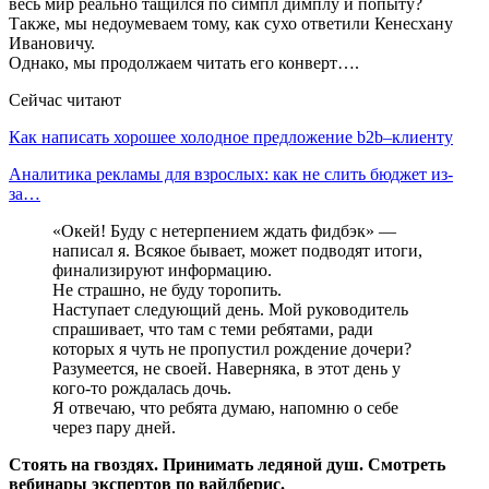
весь мир реально тащился по симпл димплу и попыту?
Также, мы недоумеваем тому, как сухо ответили Кенесхану
Ивановичу.
Однако, мы продолжаем читать его конверт….
Сейчас читают
Как написать хорошее холодное предложение b2b–клиенту
Аналитика рекламы для взрослых: как не слить бюджет из-
за…
«Окей! Буду с нетерпением ждать фидбэк» —
написал я. Всякое бывает, может подводят итоги,
финализируют информацию.
Не страшно, не буду торопить.
Наступает следующий день. Мой руководитель
спрашивает, что там с теми ребятами, ради
которых я чуть не пропустил рождение дочери?
Разумеется, не своей. Наверняка, в этот день у
кого-то рождалась дочь.
Я отвечаю, что ребята думаю, напомню о себе
через пару дней.
Стоять на гвоздях. Принимать ледяной душ. Смотреть
вебинары экспертов по вайлберис.