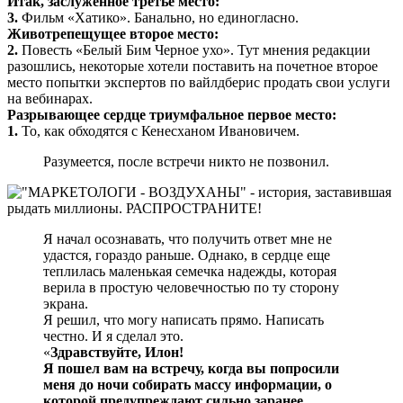
Итак, заслуженное третье место:
3.
Фильм «Хатико». Банально, но единогласно.
Животрепещущее второе место:
2.
Повесть «Белый Бим Черное ухо». Тут мнения редакции
разошлись, некоторые хотели поставить на почетное второе
место попытки экспертов по вайлдберис продать свои услуги
на вебинарах.
Разрывающее сердце триумфальное первое место:
1.
То, как обходятся с Кенесханом Ивановичем.
Разумеется, после встречи никто не позвонил.
Я начал осознавать, что получить ответ мне не
удастся, гораздо раньше. Однако, в сердце еще
теплилась маленькая семечка надежды, которая
верила в простую человечностью по ту сторону
экрана.
Я решил, что могу написать прямо. Написать
честно. И я сделал это.
«
Здравствуйте, Илон!
Я пошел вам на встречу, когда вы попросили
меня до ночи собирать массу информации, о
которой предупреждают сильно заранее.