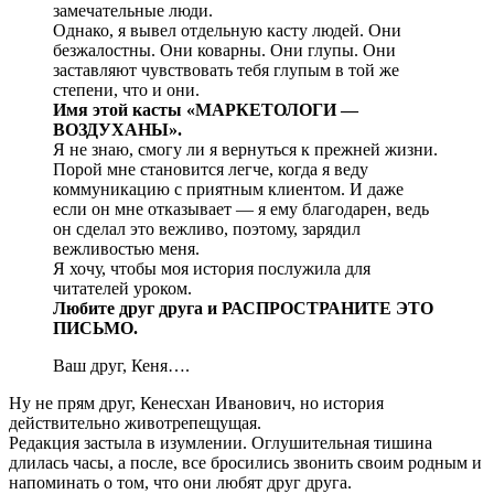
замечательные люди.
Однако, я вывел отдельную касту людей. Они
безжалостны. Они коварны. Они глупы. Они
заставляют чувствовать тебя глупым в той же
степени, что и они.
Имя этой касты «МАРКЕТОЛОГИ —
ВОЗДУХАНЫ».
Я не знаю, смогу ли я вернуться к прежней жизни.
Порой мне становится легче, когда я веду
коммуникацию с приятным клиентом. И даже
если он мне отказывает — я ему благодарен, ведь
он сделал это вежливо, поэтому, зарядил
вежливостью меня.
Я хочу, чтобы моя история послужила для
читателей уроком.
Любите друг друга и РАСПРОСТРАНИТЕ ЭТО
ПИСЬМО.
Ваш друг, Кеня….
Ну не прям друг, Кенесхан Иванович, но история
действительно животрепещущая.
Редакция застыла в изумлении. Оглушительная тишина
длилась часы, а после, все бросились звонить своим родным и
напоминать о том, что они любят друг друга.