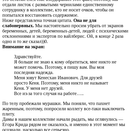
отдали листок с размытыми чернилами единственному
сотруднику в коллективе, кто не носит очков, чтобы он
попытался восстановить содержимое.
Ниже представлена точная цитата.
Она не для
слабонервных.
Мы настоятельно просим убрать от экранов
беременных, детей, беременных-детей, людей с психическими
отклонениями и экспертов по вайлберис. Ой, в конце 2 раза
одно и то же сказал))0.
Внимание на экран:
Здравствуйте.
Я больше не знаю к кому обратиться, мне никто не
может помочь. Поэтому, я пишу вам. Вы моя
последняя надежда.
Меня зовут Кенесхан Иванович. Для друзей
просто Кеня. Поэтому, меня никто не называет
Кеня. У меня нет друзей.
Все из-за того случая на работе…..
По телу пробежали мурашки. Мы поняли, что пахнет
жаренным, поэтому, попросили коллегу все-таки выключить
плиту.
Дамы в нашем коллективе начали рыдать, мы оглянулись —
Егора Крида рядом не оказалось, и именно в этот момент мы
осознали, насколько все серьезно.