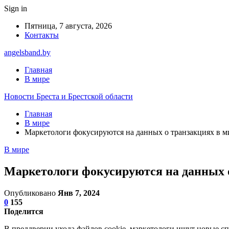
Sign in
Пятница, 7 августа, 2026
Контакты
angelsband.by
Главная
В мире
Новости Бреста и Брестской области
Главная
В мире
Маркетологи фокусируются на данных о транзакциях в ми
В мире
Маркетологи фокусируются на данных о 
Опубликовано
Янв 7, 2024
0
155
Поделится
В преддверии ухода файлов cookie, маркетологи ищут новые с