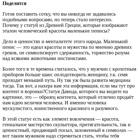
Поделится
Готов поставить сотку, что вы никогда не задавались
подобными вопросами, но теперь стало интересно.
Почему у статуй из Древней Греции, которые изображают
эталон человеческий красоты маленькие пенисы?
Дело в ценностях и менталитете этого народа. Маленький
пенис — это идеал красоты и мужества по мнению древних
греков, он символизирует сдержанность, торжество разума
над всякими животными инстинктами.
Более того в те времена считалось, что у мужчин с крохотным
прибором больше шанс оплодотворить женщину, т.к. семя
проходит меньший путь. Ну так уж была развита медицина
тогда. Так вот, а нахера вам эта информация, если мы тут про
контент и воронки?Статуя Давида, которого вы видите на
картинке, это — образец контента, который отлично продаёт
нам идею величия человека. И именно человека
мускулистого, воинственного красивого и разумного.
В этой статуе есть как элемент вовлечения — красота,
гениальное мастерство скульптора, притягательность, так и
ценностный, продающий посыл, заложенный в символах —
вот таким мужиком надо стремиться стать, чтобы тебя