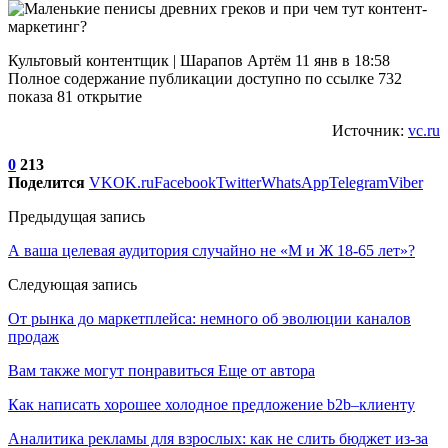
Культовый контентщик | Шарапов Артём 11 янв в 18:58
Полное содержание публикации доступно по ссылке 732
показа 81 открытие
Источник:
vc.ru
0
213
Поделится
VK
OK.ru
Facebook
Twitter
WhatsApp
Telegram
Viber
Предыдущая запись
А ваша целевая аудитория случайно не «М и Ж 18-65 лет»?
Следующая запись
От рынка до маркетплейса: немного об эволюции каналов
продаж
Вам также могут понравиться
Еще от автора
Как написать хорошее холодное предложение b2b–клиенту
Аналитика рекламы для взрослых: как не слить бюджет из-за