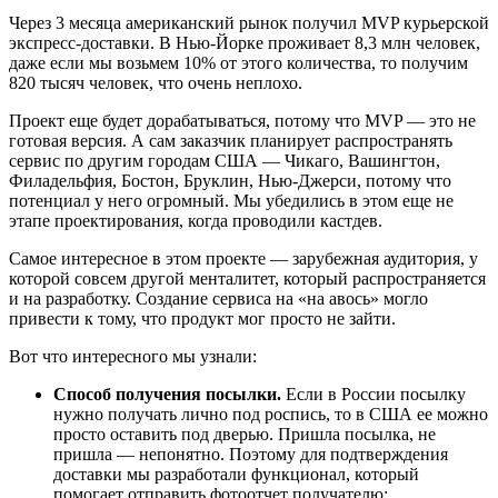
Через 3 месяца американский рынок получил MVP курьерской
экспресс-доставки. В Нью-Йорке проживает 8,3 млн человек,
даже если мы возьмем 10% от этого количества, то получим
820 тысяч человек, что очень неплохо.
Проект еще будет дорабатываться, потому что MVP — это не
готовая версия. А сам заказчик планирует распространять
сервис по другим городам США — Чикаго, Вашингтон,
Филадельфия, Бостон, Бруклин, Нью-Джерси, потому что
потенциал у него огромный. Мы убедились в этом еще не
этапе проектирования, когда проводили кастдев.
Самое интересное в этом проекте — зарубежная аудитория, у
которой совсем другой менталитет, который распространяется
и на разработку. Создание сервиса на «на авось» могло
привести к тому, что продукт мог просто не зайти.
Вот что интересного мы узнали:
Способ получения посылки.
Если в России посылку
нужно получать лично под роспись, то в США ее можно
просто оставить под дверью. Пришла посылка, не
пришла — непонятно. Поэтому для подтверждения
доставки мы разработали функционал, который
помогает отправить фотоотчет получателю;