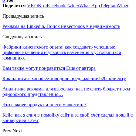
0
166
Поделится
VK
OK.ru
Facebook
Twitter
WhatsApp
Telegram
Viber
Предыдущая запись
Реклама на Linkedin. Поиск инвесторов в недвижимость
Следующая запись
Фабрики клиентского опыта: как создавать успешные
цифровые решения и ускорять изменения в устоявшихся
компаниях
Вам также могут понравиться
Еще от автора
Как написать хорошее холодное предложение b2b–клиенту
Аналитика рекламы для взрослых: как не слить бюджет из-за
однобокого представления…
Что важнее продукт или его маркетинг?
Кейс: как я слил в помойку сайт и за свой счёт сделал новый с
конверсией 13%?
Prev
Next