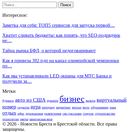
Интересное:
Заметка для себя: ТОП5 сервисов для запуска первой…
Хватит сливать бюджеты: как понять, что SEO-подрядчик
не…
Тайна рынка БФЛ, о которой недоговаривают
Как я привела 392 пдп на канал олимпийской чемпионки
по…
Как мы устанавливали LED-экраны для МТС Банка и
получили за…
Метки
бизнес
авто из США
виртуальный
#деньги
аукцион
валюта
номер
игра
гаджеты
интерьер
маркетинг
металл
мото
образование
окна
отдых
офис
приложения
развлечения
смс-рассылки
стартап
строительство
технологии
цветы
шенгенская виза
© 2026 - Новости Бреста и Брестской области. Все права
защищены.