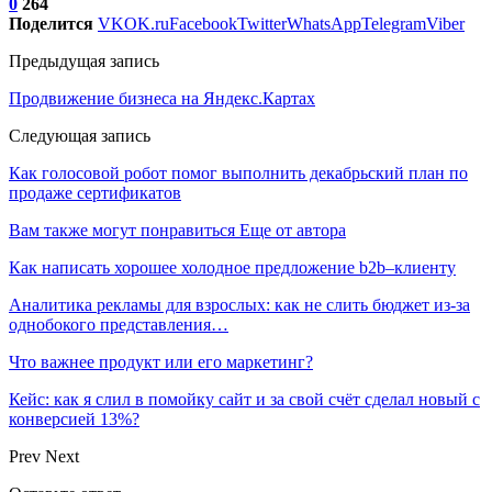
0
264
Поделится
VK
OK.ru
Facebook
Twitter
WhatsApp
Telegram
Viber
Предыдущая запись
Продвижение бизнеса на Яндекс.Картах
Следующая запись
Как голосовой робот помог выполнить декабрьский план по
продаже сертификатов
Вам также могут понравиться
Еще от автора
Как написать хорошее холодное предложение b2b–клиенту
Аналитика рекламы для взрослых: как не слить бюджет из-за
однобокого представления…
Что важнее продукт или его маркетинг?
Кейс: как я слил в помойку сайт и за свой счёт сделал новый с
конверсией 13%?
Prev
Next