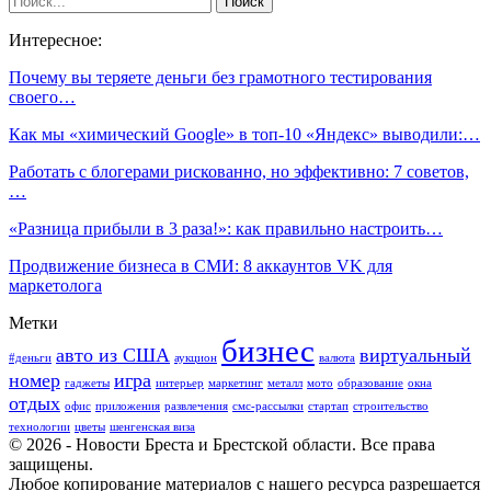
Интересное:
Почему вы теряете деньги без грамотного тестирования
своего…
Как мы «химический Google» в топ-10 «Яндекс» выводили:…
Работать с блогерами рискованно, но эффективно: 7 советов,
…
«‎Разница прибыли в 3 раза!»: как правильно настроить…
Продвижение бизнеса в СМИ: 8 аккаунтов VK для
маркетолога
Метки
бизнес
авто из США
виртуальный
#деньги
аукцион
валюта
номер
игра
гаджеты
интерьер
маркетинг
металл
мото
образование
окна
отдых
офис
приложения
развлечения
смс-рассылки
стартап
строительство
технологии
цветы
шенгенская виза
© 2026 - Новости Бреста и Брестской области. Все права
защищены.
Любое копирование материалов с нашего ресурса разрешается