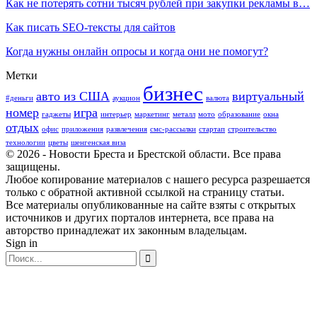
Как не потерять сотни тысяч рублей при закупки рекламы в…
Как писать SEO-тексты для сайтов
Когда нужны онлайн опросы и когда они не помогут?
Метки
бизнес
авто из США
виртуальный
#деньги
аукцион
валюта
номер
игра
гаджеты
интерьер
маркетинг
металл
мото
образование
окна
отдых
офис
приложения
развлечения
смс-рассылки
стартап
строительство
технологии
цветы
шенгенская виза
© 2026 - Новости Бреста и Брестской области. Все права
защищены.
Любое копирование материалов с нашего ресурса разрешается
только с обратной активной ссылкой на страницу статьи.
Все материалы опубликованные на сайте взяты с открытых
источников и других порталов интернета, все права на
авторство принадлежат их законным владельцам.
Sign in