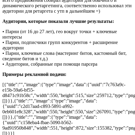
всего продвижения собирал аудитории для обычного и
динамического ретаргетинга, соответственно использовал эти
аудитории для ретаргета с утп в дальнейшем =)
Аудитории, которые показали лучшие результаты:
• Парни (от 16 до 27 лет), гео вокруг точки + ключевые
интересы
• Парни, подписчики групп конкурентов + расширение
аудитории
• Парни, ключевые слова (мастеринг битов, кастомный бит,
сведение битов и т.д.)
• Аудитории, собранные при помощи парсера
Примеры рекламной подачи:
[{"title":"","image":{"type":"image","data":{"uuid":"7c763a9c-
e15b-59a6-bf55-
d8471c91b58c","width":550,"height":515,"size":259712,"type":"png"
[]}}},{"title":"","image":{"type":"image","data":
{"uuid":"c2d17aad-c893-5891-a992-
0eb601e8c328","width":550,"height":550,"size":267091,"type":"png"
[]}}},{"title":"","image":{"type":"image","data":
{"uuid":"c158eba4-fbae-5090-b562-
9ad91950b848","width":551,"height":872,"size":155382,"type":"png"
[]}}}]