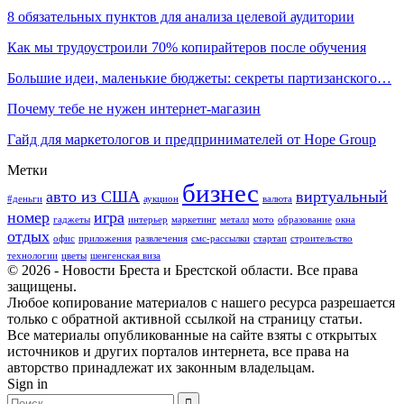
8 обязательных пунктов для анализа целевой аудитории
Как мы трудоустроили 70% копирайтеров после обучения
Большие идеи, маленькие бюджеты: секреты партизанского…
Почему тебе не нужен интернет-магазин
Гайд для маркетологов и предпринимателей от Hope Group
Метки
бизнес
авто из США
виртуальный
#деньги
аукцион
валюта
номер
игра
гаджеты
интерьер
маркетинг
металл
мото
образование
окна
отдых
офис
приложения
развлечения
смс-рассылки
стартап
строительство
технологии
цветы
шенгенская виза
© 2026 - Новости Бреста и Брестской области. Все права
защищены.
Любое копирование материалов с нашего ресурса разрешается
только с обратной активной ссылкой на страницу статьи.
Все материалы опубликованные на сайте взяты с открытых
источников и других порталов интернета, все права на
авторство принадлежат их законным владельцам.
Sign in