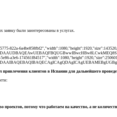
 заявку были заинтересованы в услугах.
-5775-822a-6a4be858fbf2","width":1080,"height":1920,"size":143520,"
AD/2wBDAAUDBAQEAwUEBAQFBQUGBwwIBwcHBw8LCwkMEQ8
-5e86-a3e6-174561f84517","width":1080,"height":1920,"size":250601,"
AD/2wBDAAIBAQEBAQIBAQECAgICAgQDAgICAgUEBAMEBgU
л привлечения клиентов в Испании для дальнейшего проведе
ети:
о проектов, потому что работаем на качество, а не количест