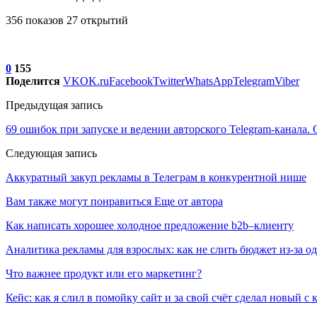
356 показов 27 открытий
0
155
Поделится
VK
OK.ru
Facebook
Twitter
WhatsApp
Telegram
Viber
Предыдущая запись
69 ошибок при запуске и ведении авторского Telegram-канала. 
Следующая запись
Аккуратный закуп рекламы в Телеграм в конкурентной нише
Вам также могут понравиться
Еще от автора
Как написать хорошее холодное предложение b2b–клиенту
Аналитика рекламы для взрослых: как не слить бюджет из-за 
Что важнее продукт или его маркетинг?
Кейс: как я слил в помойку сайт и за свой счёт сделал новый с