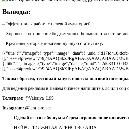
Выводы:
– Эффективная работа с целевой аудиторией.
– Хорошее соотношение бюджет/лиды. Большинство оставивших
– Креативы которые показали лучшую статистику:
[{"title":"","image":{"type":"image","data":{"uuid":"d17fd410-dcfc
[],"base64preview":"/9j/4AAQSkZJRgABAQAAAQABA
{"title":"","image":{"type":"image","data":{"uuid":"22d63319-0d32
[],"base64preview":"/9j/4AAQSkZJRgABAQAAAQABA
Таким образом, тестовый запуск показал высокий потенциа
Для ведения рекламы в Вашем бизнесе напишите в лс или соц с
Телеграм:
@Valeriya_L95
Instagram:
@lera_project
Сделайте это сейчас, мы берем ограниченное количеств
НЕЙРО-ДИДЖИТАЛ АГЕНСТВО AIDA