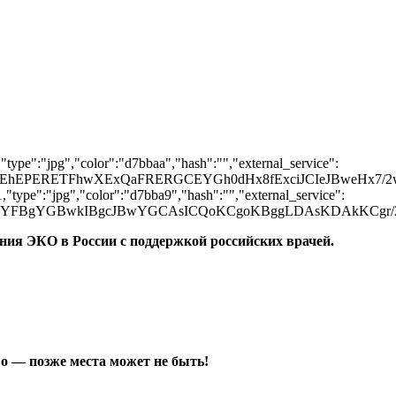
type":"jpg","color":"d7bbaa","hash":"","external_service":
SEhEPERETFhwXExQaFRERGCEYGh0dHx8fExciJCIeJBweH
type":"jpg","color":"d7bba9","hash":"","external_service":
GBgYFBgYGBwkIBgcJBwYGCAsICQoKCgoKBggLDAsKDAkK
ния ЭКО в России с поддержкой российских врачей.
во — позже места может не быть!