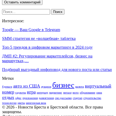
Интересное:
Toogle — Ваш Google в Telegram
SMM стратегия не «волшебная» таблетка
Топ-5 трендов в цифровом маркетинге в 2024 году
ДМП #2: Регулирование маркетплейсов, бизнес на
маршрутках,…
Подбирай выгодный инфоповод для нового поста или статьи
Метки
бизнес
авто из США
виртуальный
#деньги
аукцион
валюта
номер
игра
гаджеты
интерьер
маркетинг
металл
мото
образование
окна
отдых
офис
приложения
развлечения
смс-рассылки
стартап
строительство
технологии
цветы
шенгенская виза
© 2026 - Новости Бреста и Брестской области. Все права
защищены.