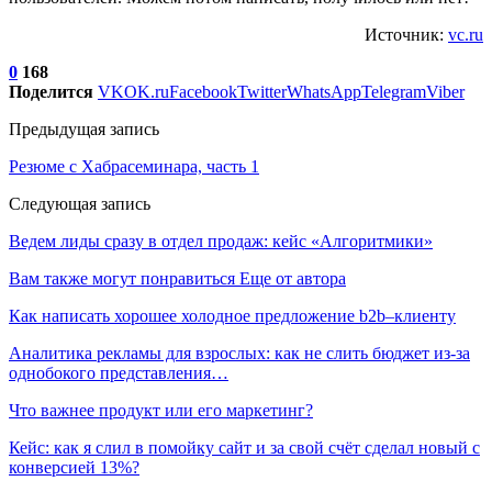
Источник:
vc.ru
0
168
Поделится
VK
OK.ru
Facebook
Twitter
WhatsApp
Telegram
Viber
Предыдущая запись
Резюме с Хабрасеминара, часть 1
Следующая запись
Ведем лиды сразу в отдел продаж: кейс «Алгоритмики»
Вам также могут понравиться
Еще от автора
Как написать хорошее холодное предложение b2b–клиенту
Аналитика рекламы для взрослых: как не слить бюджет из-за
однобокого представления…
Что важнее продукт или его маркетинг?
Кейс: как я слил в помойку сайт и за свой счёт сделал новый с
конверсией 13%?