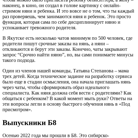
наконец, в кино, он создал в голове картинку с онлайн-
стримом няни и ребенка. И это вовсе не о том, что ты каждый
раз проверяешь, чем занимаются няня и ребенок. Это просто
функция, которая сама по себе дисциплинирует няню и
успокаивает тревожного родителя.
В Якутске есть несколько чатов минимум по 500 человек, где
родители пишут срочные заказы на нянь, а няни –
откликаются и берут эти заказы. Конечно, чаты закрывают
запрос “Срочно найти няню”, но, вы сами понимаете минусы
такого подхода.
Один из членов нашей команды, Татьяна Степанова – мама
трех детей. Когда техническое задание на разработку сервиса
было еще в стадии осмысления, она начала приглашать нянь
через чаты, чтобы сформировать образ идеального
специалиста. Как няня должна себя вести с родителями? Как
общаться с ребенком? В какой момент мыть руки? Ответы на
эти вопросы легли в основу быстрого обучения нянь в «Под
присмотром».
Выпускники Б8
Осенью 2022 года мы прошли в Б8. Это сибирско-