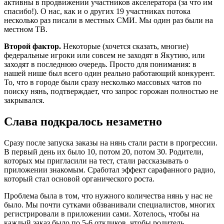
активны в продвижении участников акселератора (за что им
спасибо!). О нас, как и о других 19 участниках потока
несколько раз писали в местных СМИ. Мы один раз были на
местном ТВ.
Второй фактор.
Некоторые (хочется сказать, многие)
федеральные игроки или совсем не заходят в Якутию, или
заходят в последнюю очередь. Просто для понимания: в
нашей нише был всего один реально работающий конкурент.
То, что в городе были сразу несколько массовых чатов по
поиску нянь, подтверждает, что запрос горожан полностью не
закрывался.
Слава подкралось незаметно
Сразу после запуска заказы на нянь стали расти в прогрессии.
В первый день их было 10, потом 20, потом 30. Родители,
которых мы пригласили на тест, стали рассказывать о
приложении знакомым. Сработал эффект сарафанного радио,
который стал основой органического роста.
Проблема была в том, что нужного количества нянь у нас не
было. Мы почти сутками обзванивали специалистов, многих
регистрировали в приложении сами. Хотелось, чтобы на
каждый заказ было по 5-6 откликов, чтобы родитель