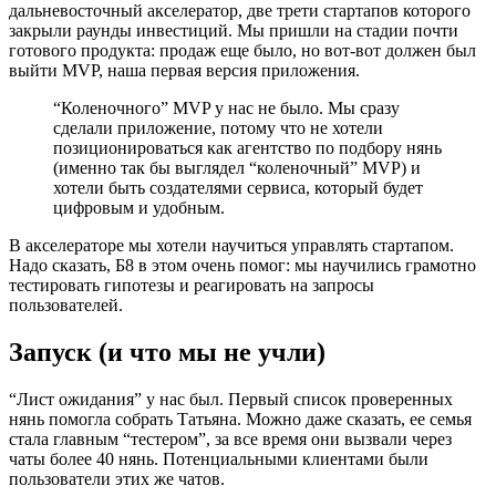
дальневосточный акселератор, две трети стартапов которого
закрыли раунды инвестиций. Мы пришли на стадии почти
готового продукта: продаж еще было, но вот-вот должен был
выйти MVP, наша первая версия приложения.
“Коленочного” MVP у нас не было. Мы сразу
сделали приложение, потому что не хотели
позиционироваться как агентство по подбору нянь
(именно так бы выглядел “коленочный” MVP) и
хотели быть создателями сервиса, который будет
цифровым и удобным.
В акселераторе мы хотели научиться управлять стартапом.
Надо сказать, Б8 в этом очень помог: мы научились грамотно
тестировать гипотезы и реагировать на запросы
пользователей.
Запуск (и что мы не учли)
“Лист ожидания” у нас был. Первый список проверенных
нянь помогла собрать Татьяна. Можно даже сказать, ее семья
стала главным “тестером”, за все время они вызвали через
чаты более 40 нянь. Потенциальными клиентами были
пользователи этих же чатов.