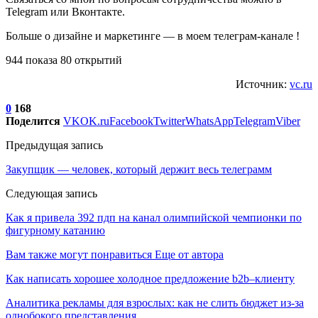
Telegram или Вконтакте.
Больше о дизайне и маркетинге — в моем телеграм-канале !
944 показа 80 открытий
Источник:
vc.ru
0
168
Поделится
VK
OK.ru
Facebook
Twitter
WhatsApp
Telegram
Viber
Предыдущая запись
Закупщик — человек, который держит весь телеграмм
Следующая запись
Как я привела 392 пдп на канал олимпийской чемпионки по
фигурному катанию
Вам также могут понравиться
Еще от автора
Как написать хорошее холодное предложение b2b–клиенту
Аналитика рекламы для взрослых: как не слить бюджет из-за
однобокого представления…