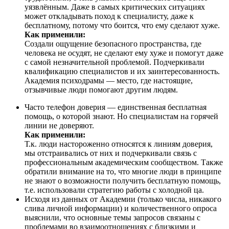
уязвлённым. Даже в самых критических ситуациях
может откладывать поход к специалисту, даже к
бесплатному, потому что боится, что ему сделают хуже.
Как применили:
Создали ощущение безопасного пространства, где
человека не осудят, не сделают ему хуже и помогут даже
с самой незначительной проблемой. Подчеркивали
квалификацию специалистов и их заинтересованность.
Академия психодрамы — место, где настоящие,
отзывчивые люди помогают другим людям.
Часто телефон доверия — единственная бесплатная
помощь, о которой знают. Но специалистам на горячей
линии не доверяют.
Как применили:
Т.к. люди настороженно относятся к линиям доверия,
мы отстраивались от них и подчеркивали связь с
профессиональным академическим сообществом. Также
обратили внимание на то, что многие люди в принципе
не знают о возможности получить бесплатную помощь,
т.е. использовали стратегию работы с холодной ца.
Исходя из данных от Академии (только числа, никакого
слива личной информации) и количественного опроса
выяснили, что основные темы запросов связаны с
проблемами во взаимоотношениях с близкими и