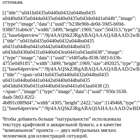
оттенкам.
[{"title":"u041fu0435u0440u0432u044bu0435
u0440u0435u0444u0435u0440u0435u043du0441u044b","image":
{"type":"image","data":{"uuid":"b238e96b-de0d-59d5-b69d-
9388731ab6c6","width":3499,"height":1969,"size":504313,"type":"jp
[],"base64preview":"/9j/4AAQSkZJRgABAQAAAQABA
{"title":"u041fu0435u0440u0432u044bu0435
u0431u044bu0441u0442u0440u044bu0435
u043du0430u0431u0440u043eu0441u043au0438","image":
{"type":"image","data":{"uuid":"ef405a8a-f038-58f3-b33b-
4755e0491ff1","width":3499,"height":1969,"size":492025,"type":"jpg
[],"base64preview":"/9j/4AAQSkZJRgABAQAAAQABA
{"title":"<span>u041fu0435u0440u0432u044bu0435
u0431u044bu0441u0442u0440u044bu0435
u043du0430u0431u0440u043eu0441u043au0438 (2)
</span>","image":{"type":"image","data":{"uuid":"950c1638-
daab-5b02-82f2-
4b891c08f9d4","width":4305,"height":2422,"size":1149468,"type":"p
[],"base64preview":"/9j/4AAQSkZJRgABAQIAHAAc
Чтобы добавить больше “натуральности” использовала
текстуру крафтовой и акварельной бумаги, а в качестве
“компаньонов” проекта — двух нейтральных мягких
человечков для иллюстраций ситуаций.