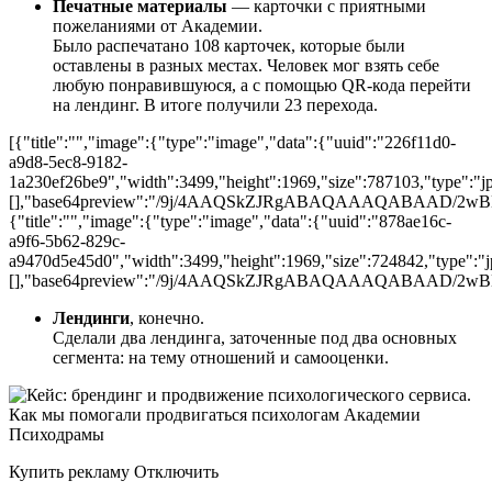
Печатные материалы
— карточки с приятными
пожеланиями от Академии.
Было распечатано 108 карточек, которые были
оставлены в разных местах. Человек мог взять себе
любую понравившуюся, а с помощью QR-кода перейти
на лендинг. В итоге получили 23 перехода.
[{"title":"","image":{"type":"image","data":{"uuid":"226f11d0-
a9d8-5ec8-9182-
1a230ef26be9","width":3499,"height":1969,"size":787103,"type":"jpg
[],"base64preview":"/9j/4AAQSkZJRgABAQAAAQABA
{"title":"","image":{"type":"image","data":{"uuid":"878ae16c-
a9f6-5b62-829c-
a9470d5e45d0","width":3499,"height":1969,"size":724842,"type":"jpg
[],"base64preview":"/9j/4AAQSkZJRgABAQAAAQAB
Лендинги
, конечно.
Сделали два лендинга, заточенные под два основных
сегмента: на тему отношений и самооценки.
Купить рекламу Отключить