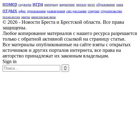
номер
игра
гаджеты
интерьер
маркетинг
металл
мото
образование
окна
отдых
офис
приложения
развлечения
смс-рассылки
стартап
строительство
технологии
цветы
шенгенская виза
© 2026 - Новости Бреста и Брестской области. Все права
защищены.
Любое копирование материалов с нашего ресурса разрешается
только с обратной активной ссылкой на страницу статьи.
Все материалы опубликованные на сайте взяты с открытых
источников и других порталов интернета, все права на
авторство принадлежат их законным владельцам.
Sign in