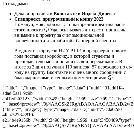
Делали проливы в
Вконтакте и Яндекс Директе
;
Спецпроект, приуроченный к концу 2023
Пожалуй, моя любимая с точки зрения креатива часть
этого проекта 🙂 Удалось вызвать интерес и привлечь
внимание к проекту за счет эмоциональной
вовлеченности и «пробитой» баннерной слепоты.
В одном из корпусов НИУ ВШЭ в преддверии нового
года поставили коробочку, в которой студенты и
преподаватели могли оставить свои переживания. В
итоге за 3 дня получили 119 записок, 57 переходов по qr-
коду на группу Вконтакте и очень много сообщений с
благодарностями и теплыми комментариями 🙂
[{"title":"","image":{"type":"image","data":{"uuid":"91add1f4-
adad-5aa1-9c9b-
a5f1ed562123","width":3499,"height":1969,"size":769215,"type":"jp
[],"base64preview":"/9j/4AAQSkZJRgABAQAAAQAB
{"title":"","image":{"type":"image","data":{"uuid":"3c0a02d0-
4fcb-5278-8810-
e214b4e9156b","width":3498,"height":1969,"size":3450489,"type":"p
[],"base64preview":"/9j/4AAQSkZJRgABAQIAHAA