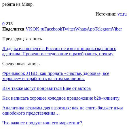
ребята из Mitup.
Источник:
vc.ru
0
213
Поделится
VK
OK.ru
Facebook
Twitter
WhatsApp
Telegram
Viber
Предыдущая запись
Лидеры e-commerce в России не имеют широкоэкранного
адаптива. Провели исследование и разобрались, почему
Следующая запись
Фреймворк JTBD: как продать «счастье, здоровье, все
хорошее» и заработать на этом миллионы
Вам также могут понравиться
Еще от автора
Как написать хорошее холодное предложение b2b–клиенту
Аналитика рекламы для взрослых: как не слить бюджет из-за
однобокого представления…
Что важнее продукт или его маркетинг?