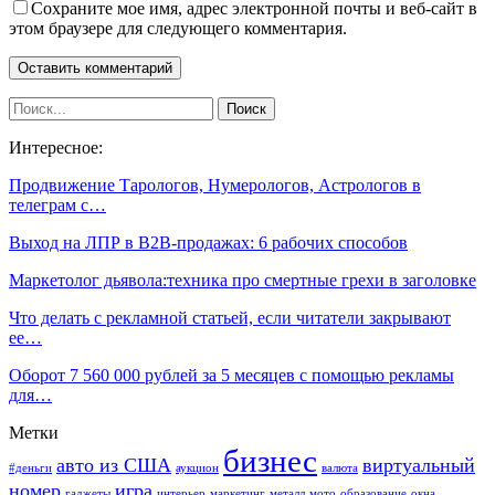
Сохраните мое имя, адрес электронной почты и веб-сайт в
этом браузере для следующего комментария.
Интересное:
Продвижение Тарологов, Нумерологов, Астрологов в
телеграм с…
Выход на ЛПР в B2B-продажах: 6 рабочих способов
Маркетолог дьявола:техника про смертные грехи в заголовке
Что делать с рекламной статьей, если читатели закрывают
ее…
Оборот 7 560 000 рублей за 5 месяцев с помощью рекламы
для…
Метки
бизнес
авто из США
виртуальный
#деньги
аукцион
валюта
номер
игра
гаджеты
интерьер
маркетинг
металл
мото
образование
окна