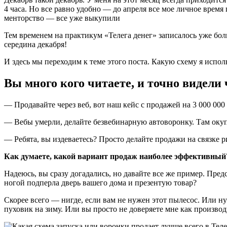
4 часа. Но все равно удобно — до апреля все мое личное время 
менторство — все уже выкупили
Тем временем на практикум «‎Телега денег» записалось уже боль
середина декабря!
И здесь мы переходим к теме этого поста. Какую схему я испо
Вы много кого читаете, и точно видели 
— Продавайте через веб, вот наш кейс с продажей на 3 000 000
— Вебы умерли, делайте безвебинарную автоворонку. Там оку
— Ребята, вы издеваетесь? Просто делайте продажи на связке р
Как думаете, какой вариант продаж наиболее эффективный
Надеюсь, вы сразу догадались, но давайте все же пример. Предст
ногой подперла дверь вашего дома и презентую товар?
Скорее всего — нигде, если вам не нужен этот пылесос. Или ну
пуховик на зиму. Или вы просто не доверяете мне как произво