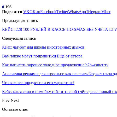
0
196
Поделится
VK
OK.ru
Facebook
Twitter
WhatsApp
Telegram
Viber
Предыдущая запись
КЕЙС: 228 100 РУБЛЕЙ В КАССЕ ПО SMAS БЕЗ УЧЕТА LT
Следующая запись
Кейс: чат-бот для школы иностранных языков
Вам также могут понравиться
Еще от автора
Как написать хорошее холодное предложение b2b–клиенту
Аналитика рекламы для взрослых: как не слить бюджет из-за 
Что важнее продукт или его маркетинг?
Кейс: как я слил в помойку сайт и за свой счёт сделал новый с
Prev
Next
Оставьте ответ