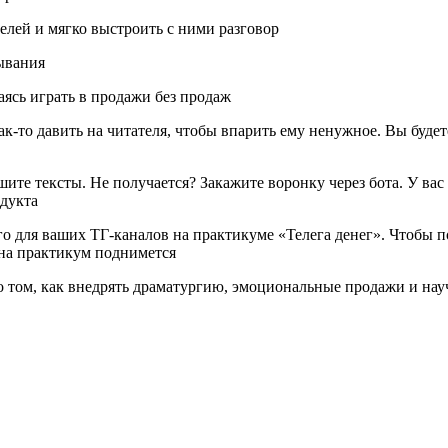
лей и мягко выстроить с ними разговор
ывания
таясь играть в продажи без продаж
как-то давить на читателя, чтобы впарить ему ненужное. Вы буд
те тексты. Не получается? Закажите воронку через бота. У вас 
одукта
го для ваших ТГ-каналов на практикуме «‎Телега денег». Чтобы 
 на практикум поднимется
о том, как внедрять драматургию, эмоциональные продажи и нау