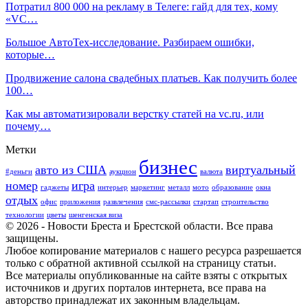
Потратил 800 000 на рекламу в Телеге: гайд для тех, кому
«VC…
Большое АвтоТех-исследование. Разбираем ошибки,
которые…
Продвижение салона свадебных платьев. Как получить более
100…
Как мы автоматизировали верстку статей на vc.ru, или
почему…
Метки
бизнес
авто из США
виртуальный
#деньги
аукцион
валюта
номер
игра
гаджеты
интерьер
маркетинг
металл
мото
образование
окна
отдых
офис
приложения
развлечения
смс-рассылки
стартап
строительство
технологии
цветы
шенгенская виза
© 2026 - Новости Бреста и Брестской области. Все права
защищены.
Любое копирование материалов с нашего ресурса разрешается
только с обратной активной ссылкой на страницу статьи.
Все материалы опубликованные на сайте взяты с открытых
источников и других порталов интернета, все права на
авторство принадлежат их законным владельцам.