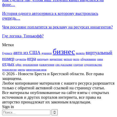
фоне…
История одного автосервиса к которому выстроилась
очередь…
Чем россияне поплатятся за рекламу на ресурсах иноагентов?
Где логика, Тинькофф?
Метки
бизнес
авто из США
виртуальный
#деньги
аукцион
валюта
номер
игра
гаджеты
интерьер
маркетинг
металл
мото
образование
окна
отдых
офис
приложения
развлечения
смс-рассылки
стартап
строительство
технологии
цветы
шенгенская виза
© 2026 - Новости Бреста и Брестской области. Все права
защищены.
Любое копирование материалов с нашего ресурса разрешается
только с обратной активной ссылкой на страницу статьи.
Все материалы опубликованные на сайте взяты с открытых
источников и других порталов интернета, все права на
авторство принадлежат их законным владельцам.
Sign in