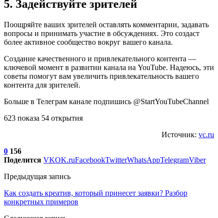
5. Задействуйте зрителей
Поощряйте ваших зрителей оставлять комментарии, задавать
вопросы и принимать участие в обсуждениях. Это создаст
более активное сообщество вокруг вашего канала.
Создание качественного и привлекательного контента —
ключевой момент в развитии канала на YouTube. Надеюсь, эти
советы помогут вам увеличить привлекательность вашего
контента для зрителей.
Больше в Телеграм канале подпишись @StartYouTubeChannel
623 показа 54 открытия
Источник:
vc.ru
0
156
Поделится
VK
OK.ru
Facebook
Twitter
WhatsApp
Telegram
Viber
Предыдущая запись
Как создать креатив, который принесет заявки? Разбор
конкретных примеров