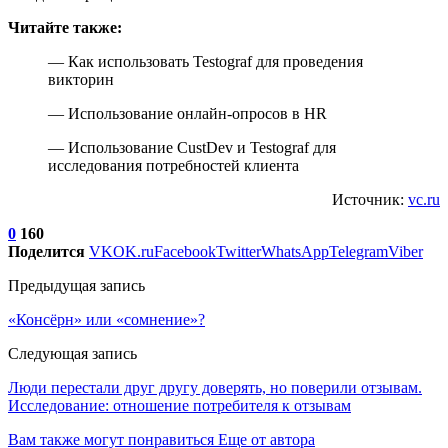
Читайте также:
— Как использовать Testograf для проведения
викторин
— Использование онлайн-опросов в HR
— Использование CustDev и Testograf для
исследования потребностей клиента
Источник:
vc.ru
0
160
Поделится
VK
OK.ru
Facebook
Twitter
WhatsApp
Telegram
Viber
Предыдущая запись
«Консёрн» или «сомнение»?
Следующая запись
Люди перестали друг другу доверять, но поверили отзывам.
Исследование: отношение потребителя к отзывам
Вам также могут понравиться
Еще от автора