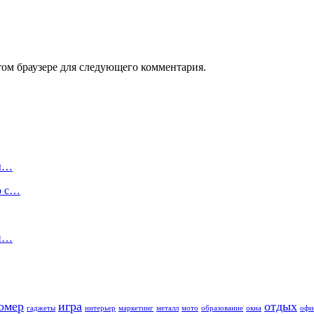
том браузере для следующего комментария.
ды…
ю с…
ой…
омер
игра
отдых
гаджеты
интерьер
маркетинг
металл
мото
образование
окна
офи