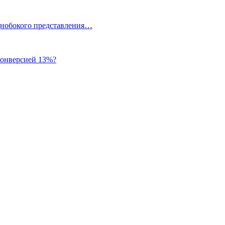
однобокого представления…
 конверсией 13%?