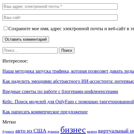
Сохраните мое имя, адрес электронной почты и веб-сайт в э
Интересное:
Наша методика запуска трафика, которая позволяет давать ли
Как наделить эмоциями абстрактного ИИ-ассистента: интервь
Вредные советы по работе с блогерами-инфлюенсерами
Кейс. Поиск моделей для OnlyFans с помощью таргетированн
Как написать коммерческое предложение
Метки
бизнес
авто из США
виртуальный н
#деньги
аукцион
валюта