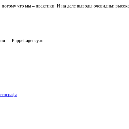
о, потому что мы – практики. И на деле выводы очевидны: высок
ния — Puppet-agency.ru
естографа