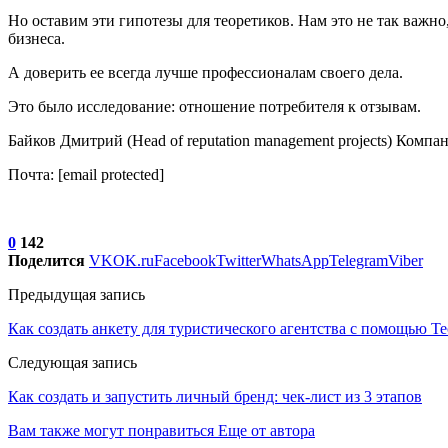
Но оставим эти гипотезы для теоретиков. Нам это не так важн
бизнеса.
А доверить ее всегда лучше профессионалам своего дела.
Это было исследование: отношение потребителя к отзывам.
Байков Дмитрий (Head of reputation management projects) Компа
Почта: [email protected]
0
142
Поделится
VK
OK.ru
Facebook
Twitter
WhatsApp
Telegram
Viber
Предыдущая запись
Как создать анкету для туристического агентства с помощью Т
Следующая запись
Как создать и запустить личный бренд: чек-лист из 3 этапов
Вам также могут понравиться
Еще от автора