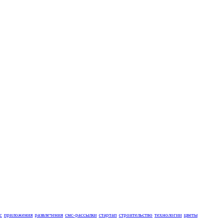
с
приложения
развлечения
смс-рассылки
стартап
строительство
технологии
цветы