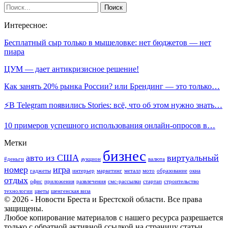
Интересное:
Бесплатный сыр только в мышеловке: нет бюджетов — нет
пиара
ЦУМ — дает антикризисное решение!
Как занять 20% рынка России? или Брендинг — это только…
⚡️В Telegram появились Stories: всё, что об этом нужно знать…
10 примеров успешного использования онлайн-опросов в…
Метки
бизнес
авто из США
виртуальный
#деньги
аукцион
валюта
номер
игра
гаджеты
интерьер
маркетинг
металл
мото
образование
окна
отдых
офис
приложения
развлечения
смс-рассылки
стартап
строительство
технологии
цветы
шенгенская виза
© 2026 - Новости Бреста и Брестской области. Все права
защищены.
Любое копирование материалов с нашего ресурса разрешается
только с обратной активной ссылкой на страницу статьи.