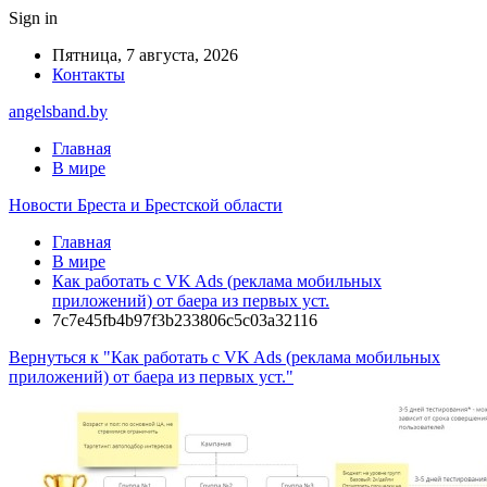
Sign in
Пятница, 7 августа, 2026
Контакты
angelsband.by
Главная
В мире
Новости Бреста и Брестской области
Главная
В мире
Как работать с VK Ads (реклама мобильных
приложений) от баера из первых уст.
7c7e45fb4b97f3b233806c5c03a32116
Вернуться к "Как работать с VK Ads (реклама мобильных
приложений) от баера из первых уст."