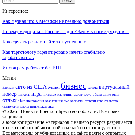
Интересное:
Как я узнал что в Мегафон не реально дозвониться!
Почему медицина в России — дно? Зачем многие уходят в…
Как сделать рекламный текст успешным
Как таргетологу гарантировано начать стабильно
зарабатывать…
Инстаграм работает без ВПН
Метки
бизнес
авто из США
виртуальный
#деньги
аукцион
валюта
номер
игра
гаджеты
интерьер
маркетинг
металл
мото
образование
окна
отдых
офис
приложения
развлечения
смс-рассылки
стартап
строительство
технологии
цветы
шенгенская виза
© 2026 - Новости Бреста и Брестской области. Все права
защищены.
Любое копирование материалов с нашего ресурса разрешается
только с обратной активной ссылкой на страницу статьи.
Все материалы опубликованные на сайте взяты с открытых