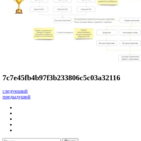
7c7e45fb4b97f3b233806c5c03a32116
следующий
предыдущий