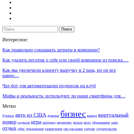
Интересное:
Как правильно сокращать затраты в компании?
Как удалить негатив о себе или своей компании из поиска.…
Как мы увеличили клиенту выручку в 2 раза, но он все
равно…
Чат-бот для автоматизации подписок на клуб
Мифы и реальность: используют ли наши смартфоны для…
Метки
бизнес
авто из США
виртуальный
#деньги
аукцион
валюта
номер
игра
гаджеты
интерьер
маркетинг
металл
мото
образование
окна
отдых
офис
приложения
развлечения
смс-рассылки
стартап
строительство