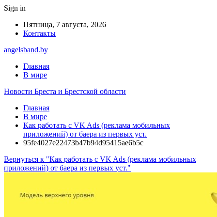
Sign in
Пятница, 7 августа, 2026
Контакты
angelsband.by
Главная
В мире
Новости Бреста и Брестской области
Главная
В мире
Как работать с VK Ads (реклама мобильных
приложений) от баера из первых уст.
95fe4027e22473b47b94d95415ae6b5c
Вернуться к "Как работать с VK Ads (реклама мобильных
приложений) от баера из первых уст."