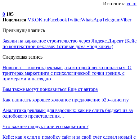
Источник:
vc.ru
0
195
Поделится
VK
OK.ru
Facebook
Twitter
WhatsApp
Telegram
Viber
Предыдущая запись
Заявки на каркасное строительство через Яндекс.Директ (Кейс
по контекстной рекламе: Готовые дома «под ключ»)
Следующая запись
Новизна — крючок рекламы, на который легко попасться. О
триггерах маркетинга с психологической точки зрения, с
примерами и наглядно
Вам также могут понравиться
Еще от автора
Как написать хорошее холодное предложение b2b–клиенту
Аналитика рекламы для взрослых: как не слить бюджет из-за
однобокого представления…
Что важнее продукт или его маркетинг?
Кейс: как я слил в помойку сайт и за свой счёт сделал новый с