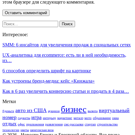
этом браузере для следующего комментария.
Интересное:
SMM: 6 инсайтов для увеличения продаж в социальных сетях
UX-аналитика для ecommerce: есть ли в ней необходимость,
из…
6 способов определить шрифт на картинке
Как устроены бренд-медиа: кейс «Кинжала»
Как в 6 раз увеличить конверсию статьи и продать в 4 раза…
Метки
бизнес
авто из США
виртуальный
#деньги
аукцион
валюта
номер
игра
гаджеты
интерьер
маркетинг
металл
мото
образование
окна
отдых
офис
приложения
развлечения
смс-рассылки
стартап
строительство
технологии
цветы
шенгенская виза
© 2026 - Новости Бреста и Брестской области. Все права