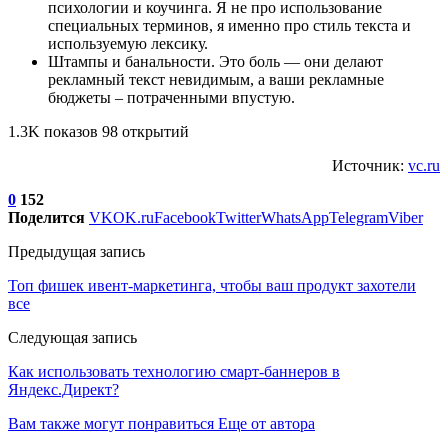
психологии и коучинга. Я не про использование
специальных терминов, я именно про стиль текста и
используемую лексику.
Штампы и банальности. Это боль — они делают
рекламный текст невидимым, а ваши рекламные
бюджеты – потраченными впустую.
1.3K показов 98 открытий
Источник:
vc.ru
0
152
Поделится
VK
OK.ru
Facebook
Twitter
WhatsApp
Telegram
Viber
Предыдущая запись
Топ фишек ивент-маркетинга, чтобы ваш продукт захотели
все
Следующая запись
Как использовать технологию смарт-баннеров в
Яндекс.Директ?
Вам также могут понравиться
Еще от автора