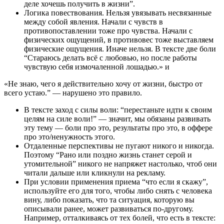
деле хочешь получить в жизни”.
Логика повествования. Нельзя увязывать несвязанные
между собой явления. Начали с чувств в
противопоставлении тоже про чувства. Начали с
физических ощущений, в противовес тоже выставляем
физические ощущения. Иначе нельзя. В тексте две боли
“Стараюсь делать всё с любовью, но после работы
чувствую себя измочаленной лошадью.» и
«Не знаю, чего я действительно хочу от жизни, быстро от
всего устаю.” — нарушено это правило.
В тексте заход с силы воли: “перестаньте идти к своим
целям на силе воли!” — значит, мы обязаны развивать
эту тему — боли про это, результаты про это, в оффере
про это/ненужность этого.
Отдаленные перспективы не пугают никого и никогда.
Поэтому “Рано или поздно жизнь станет серой и
утомительной” никого не напряжет настолько, чтоб они
читали дальше или кликнули на рекламу.
При условии применения приема “что если я скажу”,
используйте его для того, чтобы либо снять с человека
вину, либо показать, что та ситуация, которую вы
описывали ранее, может развиваться по-другому.
Например, отталкиваясь от тех болей, что есть в тексте: