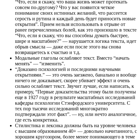
“Что, если я скажу, что ваша жизнь может протекать
совсем по-другому? Что у вас появится четкое
понимание своих истинных желаний, что рассеется
серость и рутина и каждый день будет приносить новые
открытия”. Прием нельзя использовать в отрыве от
ранее перечисленных болей, как это произошло в тексте
“Что, если я скажу, что вы способны думать быстрее,
шире и масштабнее?” — нарушается логика текста, идет
обрыв смысла — даже если после этого вы снова
возвращаетесь к счастью и т.д.
Модальные глаголы ослабляют текст. Вместо “начать
менять” — “изменить”.
“Доказано психологией и последними научными
открытиями.” — это очень заезжено, банально и вообще
ничего не доказывает, скорее убивает эффект и очень
сильно ослабляет текст. Звучит лучше, если написать, к
примеру, “Первые доказательства этому были получены
еще в 1927 году в результате масштабных исследований
кафедры психологии Стэнфордского университета. С
тех пор тысячи исследований многократно
подтверждали этот факт”. — ну, или нечто аналогичное,
где есть конкретика.
Стилистика и лексика должны быть на уровне человека
с высшим образованием 40+ — довольно начитанного, с
хорошим кругозором, более менее понимающего в теме