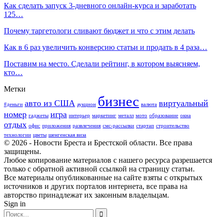
Как сделать запуск 3-дневного онлайн-курса и заработать
125…
Почему таргетологи сливают бюджет и что с этим делать
Как в 6 раз увеличить конверсию статьи и продать в 4 раза…
Поставим на место. Сделали рейтинг, в котором выясняем,
кто…
Метки
бизнес
авто из США
виртуальный
#деньги
аукцион
валюта
номер
игра
гаджеты
интерьер
маркетинг
металл
мото
образование
окна
отдых
офис
приложения
развлечения
смс-рассылки
стартап
строительство
технологии
цветы
шенгенская виза
© 2026 - Новости Бреста и Брестской области. Все права
защищены.
Любое копирование материалов с нашего ресурса разрешается
только с обратной активной ссылкой на страницу статьи.
Все материалы опубликованные на сайте взяты с открытых
источников и других порталов интернета, все права на
авторство принадлежат их законным владельцам.
Sign in