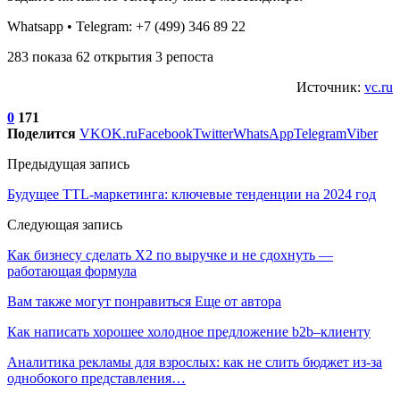
Whatsapp • Telegram: +7 (499) 346 89 22
283 показа 62 открытия 3 репоста
Источник:
vc.ru
0
171
Поделится
VK
OK.ru
Facebook
Twitter
WhatsApp
Telegram
Viber
Предыдущая запись
Будущее TTL-маркетинга: ключевые тенденции на 2024 год
Следующая запись
Как бизнесу сделать Х2 по выручке и не сдохнуть —
работающая формула
Вам также могут понравиться
Еще от автора
Как написать хорошее холодное предложение b2b–клиенту
Аналитика рекламы для взрослых: как не слить бюджет из-за
однобокого представления…