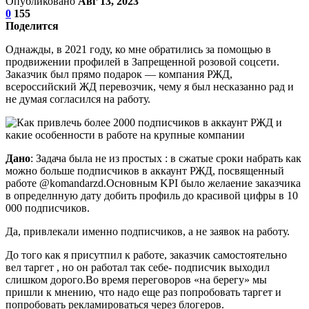
Опубликовано
Авг 13, 2023
0
155
Поделится
Однажды, в 2021 году, ко мне обратились за помощью в
продвижении профилей в Запрещенной розовой соцсети.
Заказчик был прямо подарок — компания РЖД,
всероссийский ЖД перевозчик, чему я был несказанно рад и
не думая согласился на работу.
Дано
: Задача была не из простых : в сжатые сроки набрать как
можно больше подписчиков в аккаунт РЖД, посвященный
работе @komandarzd.Основным KPI было желаение заказчика
в определнную дату добить профиль до красивой цифры в 10
000 подписчиков.
Да, привлекали именно подписчиков, а не заявок на работу.
До того как я присутпил к работе, заказчик самостоятельно
вел таргет , но он работал так себе- подписчик выходил
слишком дорого.Во время переговоров «на берегу» мы
пришли к мнению, что надо еще раз попробовать таргет и
попробовать рекламироваться через блогеров.