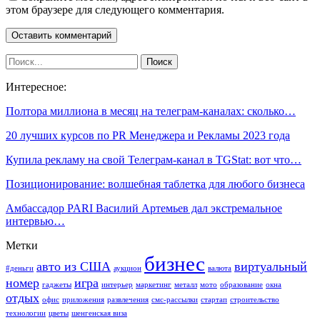
этом браузере для следующего комментария.
Интересное:
Полтора миллиона в месяц на телеграм-каналах: сколько…
20 лучших курсов по PR Менеджера и Рекламы 2023 года
Купила рекламу на свой Телеграм-канал в ТGStat: вот что…
Позиционирование: волшебная таблетка для любого бизнеса
Амбассадор PARI Василий Артемьев дал экстремальное
интервью…
Метки
бизнес
авто из США
виртуальный
#деньги
аукцион
валюта
номер
игра
гаджеты
интерьер
маркетинг
металл
мото
образование
окна
отдых
офис
приложения
развлечения
смс-рассылки
стартап
строительство
технологии
цветы
шенгенская виза