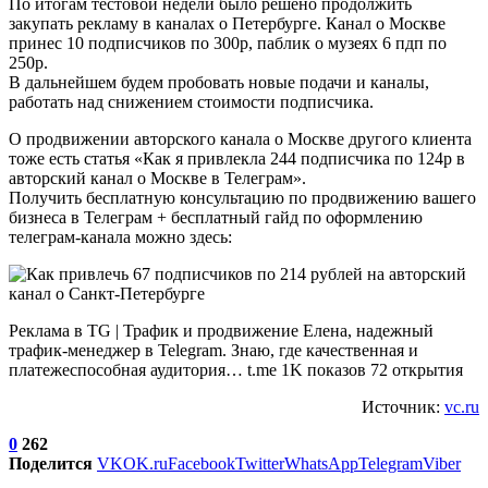
По итогам тестовой недели было решено продолжить
закупать рекламу в каналах о Петербурге. Канал о Москве
принес 10 подписчиков по 300р, паблик о музеях 6 пдп по
250р.
В дальнейшем будем пробовать новые подачи и каналы,
работать над снижением стоимости подписчика.
О продвижении авторского канала о Москве другого клиента
тоже есть статья «Как я привлекла 244 подписчика по 124р в
авторский канал о Москве в Телеграм».
Получить бесплатную консультацию по продвижению вашего
бизнеса в Телеграм + бесплатный гайд по оформлению
телеграм-канала можно здесь:
Реклама в TG | Трафик и продвижение Елена, надежный
трафик-менеджер в Telegram. Знаю, где качественная и
платежеспособная аудитория… t.me 1K показов 72 открытия
Источник:
vc.ru
0
262
Поделится
VK
OK.ru
Facebook
Twitter
WhatsApp
Telegram
Viber