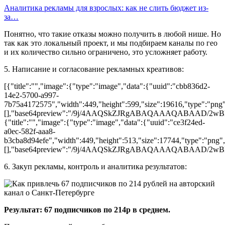
Аналитика рекламы для взрослых: как не слить бюджет из-
за…
Понятно, что такие отказы можно получить в любой нише. Но
так как это локальный проект, и мы подбираем каналы по гео
и их количество сильно ограничено, это усложняет работу.
5. Написание и согласование рекламных креативов:
[{"title":"","image":{"type":"image","data":{"uuid":"cbb836d2-
14e2-5700-a997-
7b75a4172575","width":449,"height":599,"size":19616,"type":"png","
[],"base64preview":"/9j/4AAQSkZJRgABAQAAAQ
{"title":"","image":{"type":"image","data":{"uuid":"ce3f24ed-
a0ec-582f-aaa8-
b3cba8d94efe","width":449,"height":513,"size":17744,"type":"png","
[],"base64preview":"/9j/4AAQSkZJRgABAQAAAQ
6. Закуп рекламы, контроль и аналитика результатов:
Результат: 67 подписчиков по 214р в среднем.