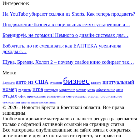
Интересное:
На YouTube убирают ссылки из Shorts. Как теперь продавать?
Продвижение бизнеса в социальных сетях: устаревшие и…
Брендируй, не тормози! Немного о дизайн-системах для…
Взболтать, но не смешивать: как ЕАПТЕКА увеличила
доходы с…
Щука, Бремен, Холоп 2 – почему слабое кино собирает так…
Метки
бизнес
авто из США
виртуальный
#деньги
аукцион
валюта
номер
игра
гаджеты
интерьер
маркетинг
металл
мото
образование
окна
отдых
офис
приложения
развлечения
смс-рассылки
стартап
строительство
технологии
цветы
шенгенская виза
© 2026 - Новости Бреста и Брестской области. Все права
защищены.
Любое копирование материалов с нашего ресурса разрешается
только с обратной активной ссылкой на страницу статьи.
Все материалы опубликованные на сайте взяты с открытых
источников и других порталов интернета, все права на