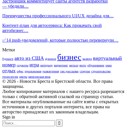
Застройщик комментирует сайты агентств разработки
— убедили…
Преимущества профессионального UI/UX дизайна для…
Контент-план для автосервиса: Как прокачать свой
автобизнес…
✅14 push-уведомлений, которые полностью перевернули…
Метки
бизнес
авто из США
виртуальный
#деньги
аукцион
валюта
номер
игра
гаджеты
интерьер
маркетинг
металл
мото
образование
окна
отдых
офис
приложения
развлечения
смс-рассылки
стартап
строительство
технологии
цветы
шенгенская виза
© 2026 - Новости Бреста и Брестской области. Все права
защищены.
Любое копирование материалов с нашего ресурса разрешается
только с обратной активной ссылкой на страницу статьи.
Все материалы опубликованные на сайте взяты с открытых
источников и других порталов интернета, все права на
авторство принадлежат их законным владельцам.
Sign in