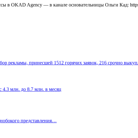
сы в OKAD Agency — в канале основательницы Ольги Кад: https:
бор рекламы, принесшей 1512 горячих заявок, 216 срочно выкуп
 4.3 млн. до 8.7 млн. в месяц
однобокого представления…