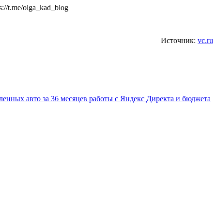
//t.me/olga_kad_blog
Источник:
vc.ru
ленных авто за 36 месяцев работы с Яндекс Директа и бюджета