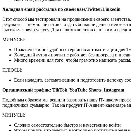
Холодная email-рассылка по своей базе/Twitter/Linkedin
Этот способ мы тестировали на продвижении своего агентства.
результат — немногие готовы отдать большие деньги неизвестн
высоко-чековую услугу. Для наших клиентов с низким и средни
МИНУСЫ:
Практически нет удобных сервисов автоматизации для Twi
Холодный аутрич почти не работает без прогрева и пред
Много времени для того, чтобы грамотно написать рассы
ПЛЮСЫ:
Если наладить автоматизацию и подготовить цепочку со
Органический трафик: TikTok, YouTube Shorts, Instagram
Подобным образом мы решили развивать нашу IT- школу профор
подписчиков суммарно. Так на продукт IT-Адвент-календарь мы 
МИНУСЫ:
Сложно самостоятельно быстро и качественно войти
Чтобы понять, что залетит, необходимо потратить время н