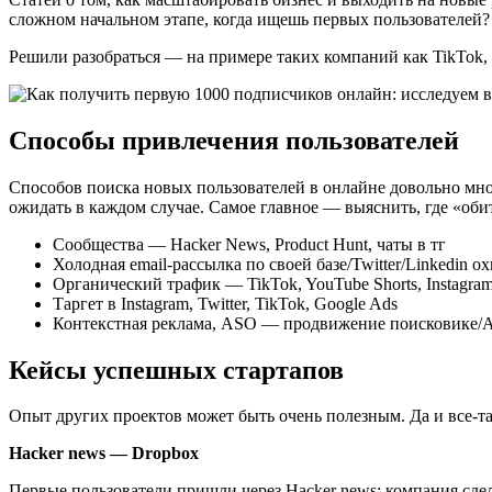
сложном начальном этапе, когда ищешь первых пользователей?
Решили разобраться — на примере таких компаний как TikTok, L
Способы привлечения пользователей
Способов поиска новых пользователей в онлайне довольно мно
ожидать в каждом случае. Самое главное — выяснить, где «об
Сообщества — Hacker News, Product Hunt, чаты в тг
Холодная email-рассылка по своей базе/Twitter/Linkedin о
Органический трафик — TikTok, YouTube Shorts, Instagra
Таргет в Instagram, Twitter, TikTok, Google Ads
Контекстная реклама, ASO — продвижение поисковике/Ap
Кейсы успешных стартапов
Опыт других проектов может быть очень полезным. Да и все-т
Hacker news — Dropbox
Первые пользователи пришли через Hacker news: компания сдел