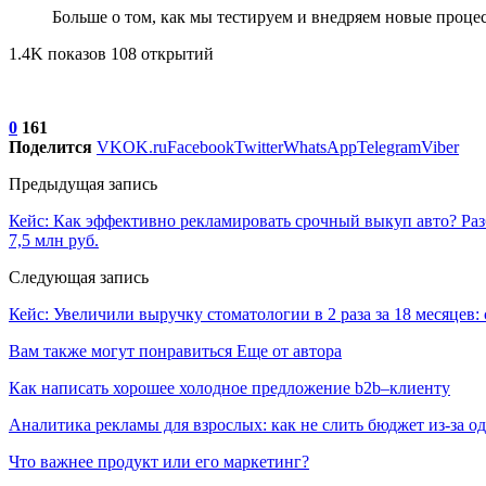
Больше о том, как мы тестируем и внедряем новые процес
1.4K показов 108 открытий
0
161
Поделится
VK
OK.ru
Facebook
Twitter
WhatsApp
Telegram
Viber
Предыдущая запись
Кейс: Как эффективно рекламировать срочный выкуп авто? Раз
7,5 млн руб.
Следующая запись
Кейс: Увеличили выручку стоматологии в 2 раза за 18 месяцев: с
Вам также могут понравиться
Еще от автора
Как написать хорошее холодное предложение b2b–клиенту
Аналитика рекламы для взрослых: как не слить бюджет из-за 
Что важнее продукт или его маркетинг?