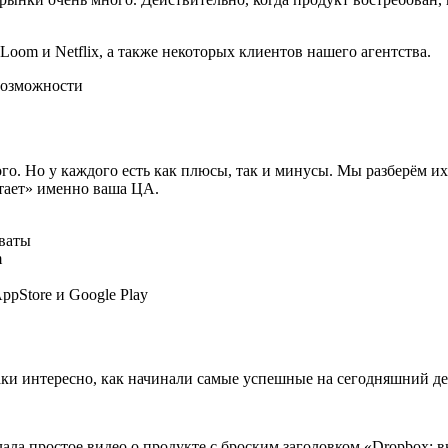
oom и Netflix, а также некоторых клиентов нашего агентства.
го. Но у каждого есть как плюсы, так и минусы. Мы разберём и
итает» именно ваша ЦА.
хваты
m
pStore и Google Play
аки интересно, как начинали самые успешные на сегодняшний д
ала простое видео о продукте с броским заголовком «Dropbox: 