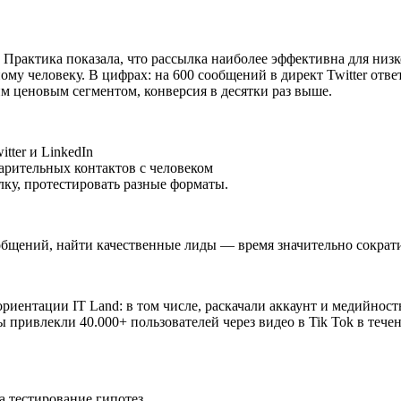
 Практика показала, что рассылка наиболее эффективна для низк
ому человеку. В цифрах: на 600 сообщений в директ Twitter отв
м ценовым сегментом, конверсия в десятки раз выше.
tter и LinkedIn
варительных контактов с человеком
лку, протестировать разные форматы.
общений, найти качественные лиды — время значительно сократи
иентации IT Land: в том числе, раскачали аккаунт и медийност
привлекли 40.000+ пользователей через видео в Tik Tok в течен
а тестирование гипотез