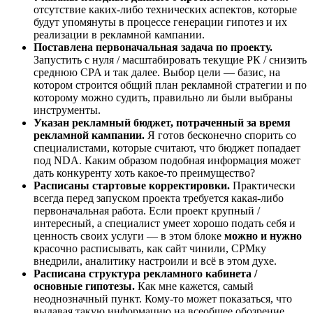
отсутствие каких-либо технических аспектов, которые
будут упомянуты в процессе генерации гипотез и их
реализации в рекламной кампании.
Поставлена первоначальная задача по проекту.
Запустить с нуля / масштабировать текущие РК / снизить
среднюю CPA и так далее. Выбор цели — базис, на
котором строится общий план рекламной стратегии и по
которому можно судить, правильно ли были выбраны
инструменты.
Указан рекламный бюджет, потраченный за время
рекламной кампании.
Я готов бесконечно спорить со
специалистами, которые считают, что бюджет попадает
под NDA. Каким образом подобная информация может
дать конкуренту хоть какое-то преимущество?
Расписаны стартовые корректировки.
Практически
всегда перед запуском проекта требуется какая-либо
первоначальная работа. Если проект крупный /
интересный, а специалист умеет хорошо подать себя и
ценность своих услуги — в этом блоке
можно и нужно
красочно расписывать, как сайт чинили, СРМку
внедрили, аналитику настроили и всё в этом духе.
Расписана структура рекламного кабинета /
основные гипотезы.
Как мне кажется, самый
неоднозначный пункт. Кому-то может показаться, что
выдавая такую информацию на всеобщее обозрение,