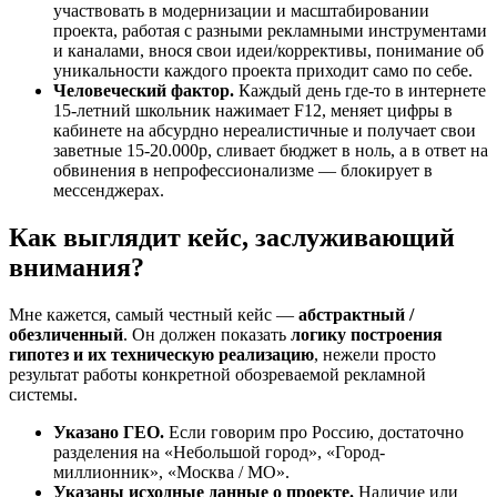
участвовать в модернизации и масштабировании
проекта, работая с разными рекламными инструментами
и каналами, внося свои идеи/коррективы, понимание об
уникальности каждого проекта приходит само по себе.
Человеческий фактор.
Каждый день где-то в интернете
15-летний школьник нажимает F12, меняет цифры в
кабинете на абсурдно нереалистичные и получает свои
заветные 15-20.000р, сливает бюджет в ноль, а в ответ на
обвинения в непрофессионализме — блокирует в
мессенджерах.
Как выглядит кейс, заслуживающий
внимания?
Мне кажется, самый честный кейс —
абстрактный /
обезличенный
. Он должен показать
логику построения
гипотез и их техническую реализацию
, нежели просто
результат работы конкретной обозреваемой рекламной
системы.
Указано ГЕО.
Если говорим про Россию, достаточно
разделения на «Небольшой город», «Город-
миллионник», «Москва / МО».
Указаны исходные данные о проекте.
Наличие или