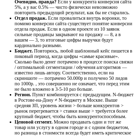
Очевидно, правда?
Если у конкурента конверсия сайта
5%, а у вас 0.5% — чисто физически невозможно
повторить предыдущий результат, как бы не старались.
Отдел продаж.
Если провалиться внутрь воронки, то
помимо конверсии сайта существует понятие конверсии
отдела продаж. Если в одном проекте из 10 заявок
сильные продавцы закрывают на продажу — 8, а в
вашем — 3, то итоговые цифры выручки будут
кардинально разными.
Бюджет.
Повторюсь, любой шаблонный кейс пишется в
пиковый период, когда цифры «самые красивые».
Сколько было денег потрачено в процессе поиска связки
/ оптимальной сегментации / обучения алгоритмов —
известно лишь автору. Соответственно, если на
скриншоте — потрачено 50.000р и получено 50 лидов
по 1000р. , это совершенно не означает, что перед этим
не было вложено в 3-5-10 раз больше.
Регион.
Пункт комбинируется с предыдущим. N-бюджет
в Ростове-на-Дону ≠ N-бюджету в Москве. Выше
средняя ЗП, уровень жизни > больше конкурентов >
рынок перегревается > ставки выше > требуется более
крупный бюджет, чтобы быть конкурентоспособным.
Ценовой сегмент.
Можно продавать один и тот же
товар или услугу в одном городе и с одним бюджетом,
но разница в стоимости всегда будет иметь критическое