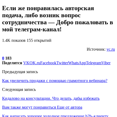
Если же понравилась авторская
подача, либо возник вопрос
сотрудничества — Добро пожаловать в
мой телеграм-канал!
1.4K показов 155 открытий
Источник:
vc.ru
0
183
Поделится
VK
OK.ru
Facebook
Twitter
WhatsApp
Telegram
Viber
Предыдущая запись
Как увеличить продажи с помощью грамотного вебинара?
Следующая запись
Кидалово на консультации. Что делать, дабы избежать
Вам также могут понравиться
Еще от автора
Как написать хорошее холодное предложение b2b–клиенту