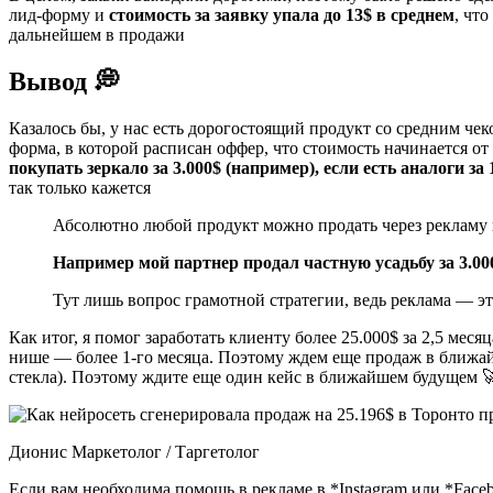
лид-форму и
стоимость за заявку упала до 13$ в среднем
, чт
дальнейшем в продажи
Вывод 💭
Казалось бы, у нас есть дорогостоящий продукт со средним чеко
форма, в которой расписан оффер, что стоимость начинается от
покупать зеркало за 3.000$ (например), если есть аналоги за 
так только кажется
Абсолютно любой продукт можно продать через рекламу в
Например
мой партнер продал частную усадьбу за 3.00
Тут лишь вопрос грамотной стратегии, ведь реклама — э
Как итог, я помог заработать клиенту более 25.000$ за 2,5 мес
нише — более 1-го месяца. Поэтому ждем еще продаж в ближай
стекла). Поэтому ждите еще один кейс в ближайшем будущем 
Дионис Маркетолог / Таргетолог
Если вам необходима помощь в рекламе в *Instagram или *Fac