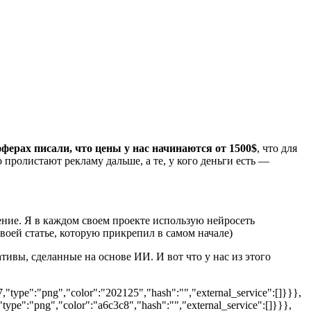
ферах писали, что цены у нас начинаются от 1500$
, что для
о пролистают рекламу дальше, а те, у кого деньги есть —
ение. Я в каждом своем проекте использую нейросеть
воей статье, которую прикрепил в самом начале)
тивы, сделанные на основе ИИ. И вот что у нас из этого
"type":"png","color":"202125","hash":"","external_service":[]}}},
ype":"png","color":"a6c3c8","hash":"","external_service":[]}}},