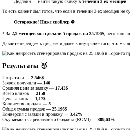
Дедлайн — найти такую связку
в течении 3-ех месяцев
То есть клиент был готов, что если в течении 3-ех месяцев не
Осторожно! Ниже спойлер ⛔
*
За 2,5 месяцев мы сделали 5 продаж на 25.196$
, чего конеч
Давайте перейдем к цифрам и далее к внутрянке того, что мы 
Результаты 🥇
Потратили —
2.546$
Заявок получили —
146
Средняя цена за заявку —
17,43$
Всего кликов —
2158
Цена за клик —
1,17$
Количество продаж —
5
Общая сумма продаж —
25.196$
Конверсия с заявки в продажу —
3,42%
Окупаемость с рекламного бюджета (ROMI) —
889,63%