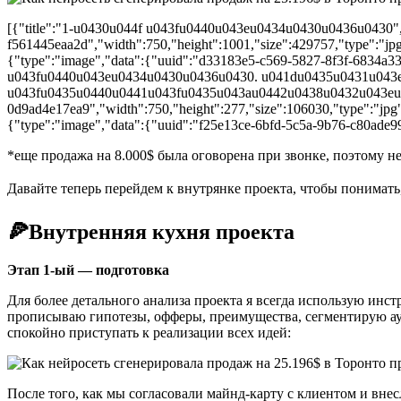
[{"title":"1-u0430u044f u043fu0440u043eu0434u0430u0436u0430","
f561445eaa2d","width":750,"height":1001,"size":429757,"type":"jp
{"type":"image","data":{"uuid":"d33183e5-c569-5827-8f3f-6834a337b
u043fu0440u043eu0434u0430u0436u0430. u041du0435u0431u043
u043fu0435u0440u0441u043fu0435u043au0442u0438u0432u043eu0439
0d9ad4e17ea9","width":750,"height":277,"size":106030,"type":"jpg
{"type":"image","data":{"uuid":"f25e13ce-6bfd-5c5a-9b76-c80ade99b
*еще продажа на 8.000$ была оговорена при звонке, поэтому н
Давайте теперь перейдем к внутрянке проекта, чтобы понимать,
🍕Внутренняя кухня проекта
Этап 1-ый — подготовка
Для более детального анализа проекта я всегда использую инс
прописываю гипотезы, офферы, преимущества, сегментирую ауд
спокойно приступать к реализации всех идей:
После того, как мы согласовали майнд-карту с клиентом и вн