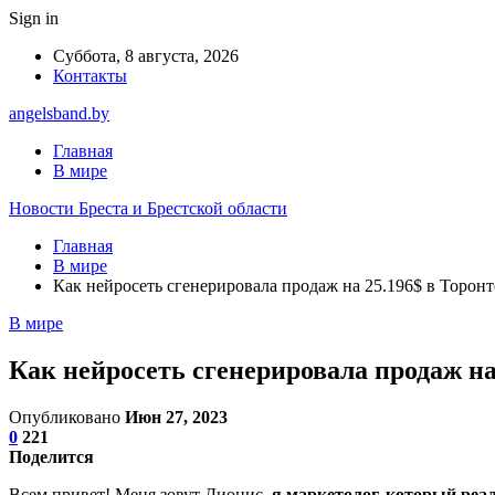
Sign in
Суббота, 8 августа, 2026
Контакты
angelsband.by
Главная
В мире
Новости Бреста и Брестской области
Главная
В мире
Как нейросеть сгенерировала продаж на 25.196$ в Торонт
В мире
Как нейросеть сгенерировала продаж на
Опубликовано
Июн 27, 2023
0
221
Поделится
Всем привет! Меня зовут Дионис,
я маркетолог, который реал