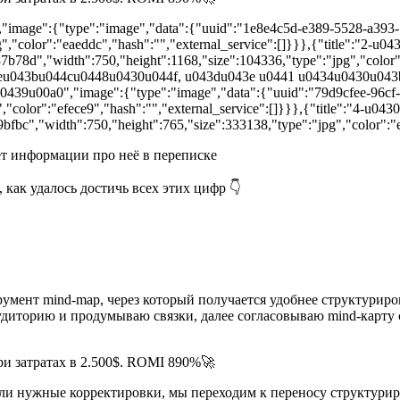
image":{"type":"image","data":{"uuid":"1e8e4c5d-e389-5528-a393-
g","color":"eaeddc","hash":"","external_service":[]}}},{"title":"
78d","width":750,"height":1168,"size":104336,"type":"jpg","color":"
eu043bu044cu0448u0430u044f, u043du043e u0441 u0434u0430u04
u00a0","image":{"type":"image","data":{"uuid":"79d9cfee-96cf-
","color":"efece9","hash":"","external_service":[]}}},{"title":"4
fbc","width":750,"height":765,"size":333138,"type":"jpg","color":"e
ет информации про неё в переписке
 как удалось достичь всех этих цифр 👇
трумент mind-map, через который получается удобнее структурир
иторию и продумываю связки, далее согласовываю mind-карту с
если нужные корректировки, мы переходим к переносу структур