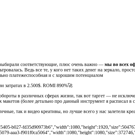
ы выбирали соответствующие, плюс очень важно —
мы во всех оф
ровалась. Ведь все те, у кого нет таких денег на зеркало, прост
ельно платежеспособная и с хорошим потенциалом
обороты в различных сферах жизни, так вот таргет — не исключ
 макетов (более детально про данный инструмент я расписал в с
чные, так и видео креативы, но лучше всего у нас залетели креа
d-5405-b027-fd35d90973b6","width":1080,"height":1920,"size":504767,
-5079-aaa3-f901f0ca5064","width":1080,"height":1080,"size":372746,"t