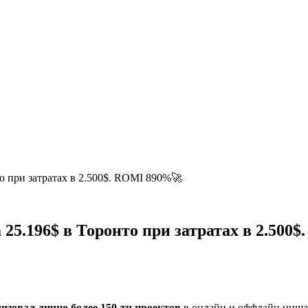
о при затратах в 2.500$. ROMI 890%🚀
 25.196$ в Торонто при затратах в 2.500
изовал лично более 150-ти проектов
в онлайн и оффлайн нишах