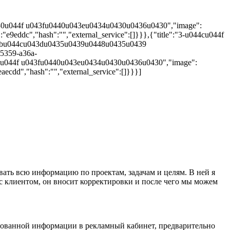
2-u0430u044f u043fu0440u043eu0434u0430u0436u0430","image":
e9eddc","hash":"","external_service":[]}}},{"title":"3-u044cu044f
3bu044cu043du0435u0439u0448u0435u0439
5359-a36a-
-u0430u044f u043fu0440u043eu0434u0430u0436u0430","image":
aecdd","hash":"","external_service":[]}}}]
овать всю информацию по проектам, задачам и целям. В ней я
 клиентом, он вносит корректировки и после чего мы можем
ированной информации в рекламный кабинет, предварительно