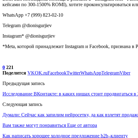
кейсами по 300-1500% ROMI), хотите проконсультироваться или
WhatsApp +7 (999) 823-02-10
Telegram @dionisgurjiev
Instagram* @dionisgurjiev
*Meta, которой принадлежит Instagram и Facebook, признана в 
0
221
Поделится
VK
OK.ru
Facebook
Twitter
WhatsApp
Telegram
Viber
Предыдущая запись
Исследование ВКонтакте: в каких нишах стоит продвигаться в 
Следующая запись
Думали: Сейчас как запилим нейросетку, да как взлетят продаж
Вам также могут понравиться
Еще от автора
Как написать хорошее холодное предложение b2b–клиенту