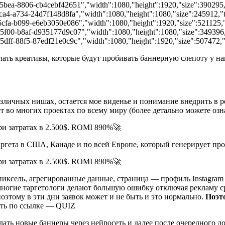
-5bea-8806-cb4cebf42651","width":1080,"height":1920,"size":390295,"
5ca4-a734-24d7f148d8fa","width":1080,"height":1080,"size":245912,"t
-5cfa-b099-e6eb3050e086","width":1080,"height":1920,"size":521125,"
-5f00-b8af-d935177d9c07","width":1080,"height":1080,"size":349396,"
5dff-88f5-87edf21e0c9c","width":1080,"height":1920,"size":507472,"t
елать креативы, которые будут пробивать баннерную слепоту у 
в различных нишах, остается мое виденье и понимание внедрить в
ает во многих проектах по всему миру (более детально можете о
гета в США, Канаде и по всей Европе, который генерирует про
 (пиксель, агрегированные данные, страница — профиль Instagram
многие таргетологи делают большую ошибку отключая рекламу сра
оэтому в эти дни заявок может и не быть и это нормально.
Поэто
уть по ссылке — QUIZ
ать новые баннеры через нейросеть и далее после очередного до