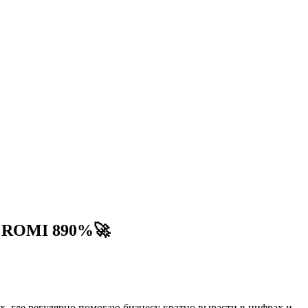
$. ROMI 890%🚀
, где регулярно помогаю бизнесу кратно вырасти в цифрах и