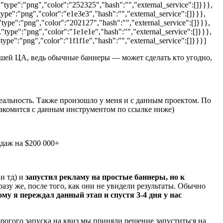
type":"png","color":"252325","hash":"","external_service":[]}}},
ype":"png","color":"e1e3e3","hash":"","external_service":[]}}},
type":"png","color":"202127","hash":"","external_service":[]}}},
type":"png","color":"1e1e1e","hash":"","external_service":[]}}},
ype":"png","color":"1f1f1e","hash":"","external_service":[]}}}]
нашей ЦА, ведь обычные баннеры — может сделать кто угодно,
 реальность. Также произошло у меня и с данным проектом. По
знакомится с данным инструментом по ссылке ниже)
даж на $200 000+
 и тд) и
запустил рекламу на простые баннеры, но к
зу же, после того, как они не увидели результаты. Обычно
му я переждал данный этап и спустя 3-4 дня у нас
рогого запуска на квиз мы приняли решение запуститься на