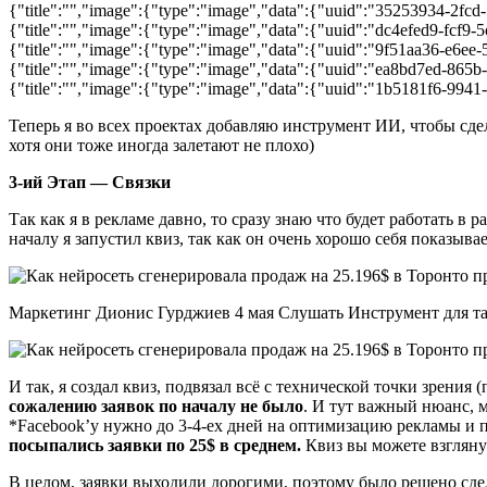
{"title":"","image":{"type":"image","data":{"uuid":"35253934-2fcd
{"title":"","image":{"type":"image","data":{"uuid":"dc4efed9-fcf9-
{"title":"","image":{"type":"image","data":{"uuid":"9f51aa36-e6ee
{"title":"","image":{"type":"image","data":{"uuid":"ea8bd7ed-865b
{"title":"","image":{"type":"image","data":{"uuid":"1b5181f6-9941-
Теперь я во всех проектах добавляю инструмент ИИ, чтобы сд
хотя они тоже иногда залетают не плохо)
3-ий Этап — Связки
Так как я в рекламе давно, то сразу знаю что будет работать 
началу я запустил квиз, так как он очень хорошо себя показыв
Маркетинг Дионис Гурджиев 4 мая Слушать Инструмент для тар
И так, я создал квиз, подвязал всё с технической точки зрения
сожалению заявок по началу не было
. И тут важный нюанс, 
*Facebook’у нужно до 3-4-ех дней на оптимизацию рекламы и п
посыпались заявки по 25$ в среднем.
Квиз вы можете взглян
В целом, заявки выходили дорогими, поэтому было решено сдел