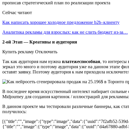
прописав стратегический план по реализации проекта
Сейчас читают
Как написать хорошее холодное предложение b2b–клиенту
Аналитика рекламы для взрослых: как не слить бюджет из-за…
2-ой Этап — Креативы и аудитория
Купить рекламу Отключить
Так как аудитория нам нужна
платежеспособная
, то интерес
зеркал это много и поэтому аудитория уже на данном этапе фильт
оставят заявку. Поэтому аудитория к нам приходила исключит
В последнее время искусственный интелект набирает сильные 
Midjourney для создания картинок / иллюстраций для рекламных
В данном проекте мы тестировали различные баннеры, как стати
получилось:
[{"title":"","image":{"type":"image","data":{"uuid":"7f2afb52-539
{"title":"","image":{"type":"image","data":{"uuid":"d4a67880-adbf