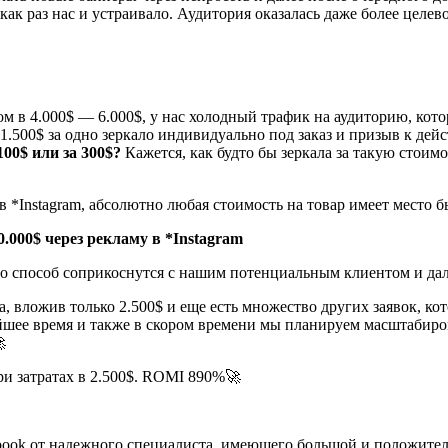
о как раз нас и устраивало. Аудитория оказалась даже более цел
м в 4.000$ — 6.000$, у нас холодный трафик на аудиторию, котор
 1.500$ за одно зеркало индивидуально под заказ и призыв к дей
100$ или за 300$?
Кажется, как будто бы зеркала за такую стоим
 *Instagram, абсолютно любая стоимость на товар имеет место 
0.000$ через рекламу в *Instagram
то способ соприкоснутся с нашим потенциальным клиентом и дал
яца, вложив только 2.500$ и еще есть множество других заявок, 
шее время и также в скором времени мы планируем масштабиров

ebook от надежного специалиста, имеющего большой и положител