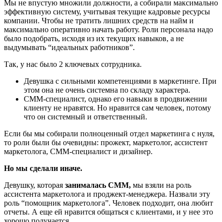
Мы не впустую множили должности, а собирали максимально
эффективную систему, учитывая текущие кадровые ресурсы
компании. Чтобы не тратить лишних средств на найм и
максимально оперативно начать работу. Роли персонала надо
было подобрать, исходя из их текущих навыков, а не
выдумывать “идеальных работников”.
Так, у нас было 2 ключевых сотрудника.
Девушка с сильными компетенциями в маркетинге. При
этом она не очень системна по складу характера.
СММ-специалист, однако его навыки в продвижении
клиенту не нравятся. Но нравится сам человек, потому
что он системный и ответственный.
Если бы мы собирали полноценный отдел маркетинга с нуля,
то роли были бы очевидны: прожект, маркетолог, ассистент
маркетолога, СММ-специалист и дизайнер.
Но мы сделали иначе.
Девушку, которая
занималась СММ,
мы взяли на роль
ассистента маркетолога и проджект-менеджера. Назвали эту
роль “помощник маркетолога”. Человек подходит, она любит
отчеты. А еще ей нравится общаться с клиентами, и у нее это
хорошо получается.