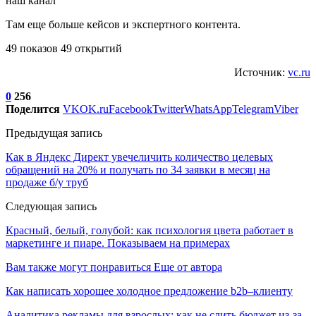
наш канал
Там еще больше кейсов и экспертного контента.
49 показов 49 открытий
Источник:
vc.ru
0
256
Поделится
VK
OK.ru
Facebook
Twitter
WhatsApp
Telegram
Viber
Предыдущая запись
Как в Яндекс Директ увечеличить количество целевых
обращений на 20% и получать по 34 заявки в месяц на
продаже б/у труб​
Следующая запись
Красный, белый, голубой: как психология цвета работает в
маркетинге и пиаре. Показываем на примерах
Вам также могут понравиться
Еще от автора
Как написать хорошее холодное предложение b2b–клиенту
Аналитика рекламы для взрослых: как не слить бюджет из-за