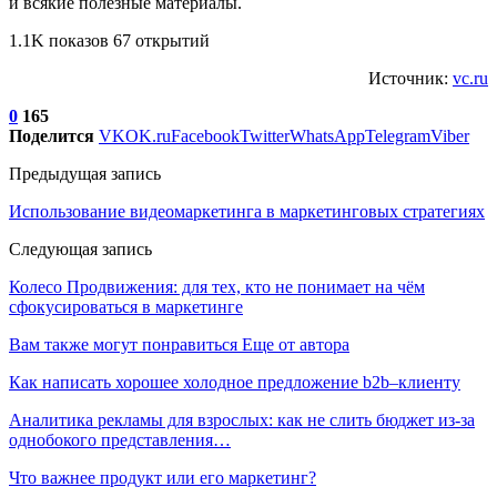
и всякие полезные материалы.
1.1K показов 67 открытий
Источник:
vc.ru
0
165
Поделится
VK
OK.ru
Facebook
Twitter
WhatsApp
Telegram
Viber
Предыдущая запись
Использование видеомаркетинга в маркетинговых стратегиях
Следующая запись
Колесо Продвижения: для тех, кто не понимает на чём
сфокусироваться в маркетинге
Вам также могут понравиться
Еще от автора
Как написать хорошее холодное предложение b2b–клиенту
Аналитика рекламы для взрослых: как не слить бюджет из-за
однобокого представления…
Что важнее продукт или его маркетинг?