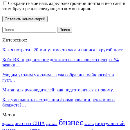
Сохраните мое имя, адрес электронной почты и веб-сайт в
этом браузере для следующего комментария.
Интересное:
Как я потратил 20 минут вместо часа и написал крутой пост…
Кейс ВК: продвижение детского развивающего центра. 54
заявки…
Уходим уходим ухоодим…куда собрались майкрософт и
гугл…
Митап для руководителей: как подготовиться к новому…
Как уменьшить расходы при формировании рекламного
бюджета?…
Метки
бизнес
авто из США
виртуальный
#деньги
аукцион
валюта
номер
игра