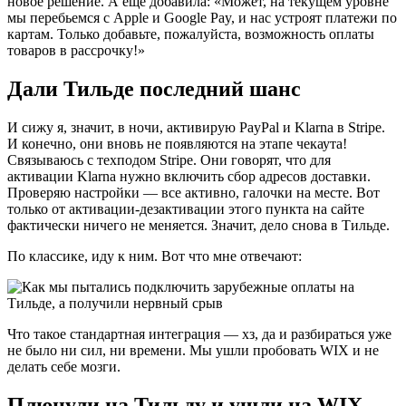
новое решение. А еще добавила: «Может, на текущем уровне
мы перебьемся с Apple и Google Pay, и нас устроят платежи по
картам. Только добавьте, пожалуйста, возможность оплаты
товаров в рассрочку!»
Дали Тильде последний шанс
И сижу я, значит, в ночи, активирую PayPal и Klarna в Stripe.
И конечно, они вновь не появляются на этапе чекаута!
Связываюсь с техподом Stripe. Они говорят, что для
активации Klarna нужно включить сбор адресов доставки.
Проверяю настройки — все активно, галочки на месте. Вот
только от активации-дезактивации этого пункта на сайте
фактически ничего не меняется. Значит, дело снова в Тильде.
По классике, иду к ним. Вот что мне отвечают:
Что такое стандартная интеграция — хз, да и разбираться уже
не было ни сил, ни времени. Мы ушли пробовать WIX и не
делать себе мозги.
Плюнули на Тильду и ушли на WIX,