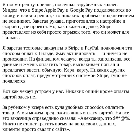
Я посмотрел туториалы, послушал зарубежных коллег.
Увидел, что в Stripe Apple Pay и Google Pay подключаются по
клику, и наивно решил, что никаких проблем с подключением
не возникнет. Закатал рукава, приготовился к настройке и
скорой сдаче проекта. Но, как окажется далее, Stripe
представляет из себя просто огрызок того, что он может для
Тильды.
Я зарегал тестовые аккаунты в Stripe и PayPal, подключил эти
способы оплат к Тильде. Жму активировать — и ничего не
происходит. На финальном чекауте, когда ты заполняешь все
данные и жмешь оплатить товар, выскакивает поп-ап и
предлагает ввести обычную, Карл, карту. Никаких других
способов оплат, предусмотренных системой Stripe, тупо не
появляется.
Вот как чекаут устроен у нас. Никаких опций кроме оплаты
картой здесь нет
За рубежом у юзера есть куча удобных способов оплатить
товар. А мы можем предложить лишь оплату картой. На все
это заказчица справедливо сказала: «Александр, это $#*@%.
Никто не станет тратить время на ввод своих данных,
клиенты просто свалят с сайта».