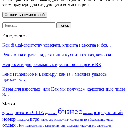
этом браузере для следующего комментария.
Интересное:
Как digital-агентству удержать клиента навсегда и без…
Рекламная стратегия, для ниши кухни на заказ, которая…
Нейросети для рекламных креативов в таргете ВК
Кейс HunterMob и Банки.ру: как за 7 месяцев удалось
привлечь…
Игры для взрослых, или Как мы получаем качественные лиды
и…
Метки
бизнес
авто из США
виртуальный
#деньги
аукцион
валюта
номер
игра
гаджеты
интерьер
маркетинг
металл
мото
образование
окна
отдых
офис
приложения
развлечения
смс-рассылки
стартап
строительство