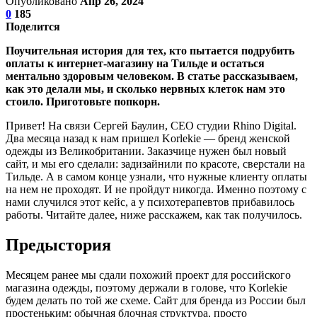
Опубликовано
Апр 26, 2024
0
185
Поделится
Поучительная история для тех, кто пытается подрубить
оплаты к интернет-магазину на Тильде и остаться
ментально здоровым человеком. В статье рассказываем,
как это делали мы, и сколько нервных клеток нам это
стоило. Приготовьте попкорн.
Привет! На связи Cергей Баулин, CEO студии Rhino Digital.
Два месяца назад к нам пришел Korlekie — бренд женской
одежды из Великобритании. Заказчице нужен был новый
сайт, и мы его сделали: задизайнили по красоте, сверстали на
Тильде. А в самом конце узнали, что нужные клиенту оплаты
на нем не проходят. И не пройдут никогда. Именно поэтому с
нами случился этот кейс, а у психотерапевтов прибавилось
работы. Читайте далее, ниже расскажем, как так получилось.
Предыстория
Месяцем ранее мы сдали похожий проект для российского
магазина одежды, поэтому держали в голове, что Korlekie
будем делать по той же схеме. Сайт для бренда из России был
простеньким: обычная блочная структура, просто