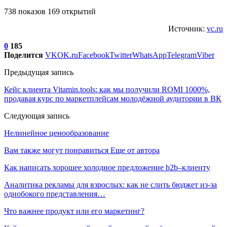
738 показов 169 открытий
Источник:
vc.ru
0
185
Поделится
VK
OK.ru
Facebook
Twitter
WhatsApp
Telegram
Viber
Предыдущая запись
Кейс клиента Vitamin.tools: как мы получили ROMI 1000%,
продавая курс по маркетплейсам молодёжной аудитории в ВК
Следующая запись
Нелинейное ценообразование
Вам также могут понравиться
Еще от автора
Как написать хорошее холодное предложение b2b–клиенту
Аналитика рекламы для взрослых: как не слить бюджет из-за
однобокого представления…
Что важнее продукт или его маркетинг?