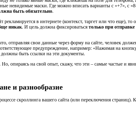
иду не только явные маски, где кликаешь на поле для телефона, а
зные невидимые маски. Где можно вписать варианты с «+7», с «8
должна быть обязательно
.
т рекламируется в интернете (контекст, таргет или что еще), т
бще никак
. И цель должна фиксироваться
только при отправке
 что, отправляя свои данные через форму на сайте, человек дол
ответствующее предупреждение, например: «Нажимая на кнопку
 должны быть ссылки на эти документы.
 Но, опираясь на свой опыт, скажу, что эти – самые частые и явн
ане и разнообразие
роцессе скроллинга вашего сайта (или переключения страниц). К