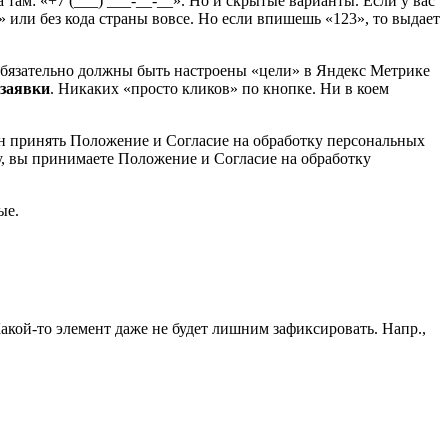
 там: «+7 (___) ___-__-__». Но и скрытые варианты. Если у вас
» или без кода страны вовсе. Но если впишешь «123», то выдает
о обязательно должны быть настроены «цели» в Яндекс Метрике
 заявки
. Никаких «просто кликов» по кнопке. Ни в коем
жен принять Положение и Согласие на обработку персональных
, вы принимаете Положение и Согласие на обработку
ые.
акой-то элемент даже не будет лишним зафиксировать. Напр.,