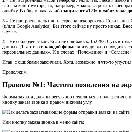
2
– Нет встроенных масок телефона / эл.почты. Здесь я имею в в
сайт на конструкторе, то, например, можно встретить своеобра
ошибку. В общем, какая-либо
защита от «123» и «абв» у вас 
3
– Не настроена цель или настроена некорректно. Если ваш сай
(и/или Google Analytics). Без этого сейчас ну просто никак.
Воо
случае.
4
– Не соблюден закон. Если не ошибаюсь, 152 ФЗ. Суть в том,
данных. Для этого
в каждой форме
внизу должно находится со
персональных данных». И в словах «Положение» и «Согласие»
Итак, с ошибками закончили. Хотя, возможно, я что-то упустил.
Продолжим.
Правило №1: Частота появления на экр
Формы захвата должны регулярно появляться в поле зрения в п
кнопку заказа звонка в правом нижнем углу.
Или кнопку заказа звонка в меню сайта: