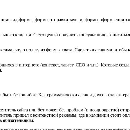
ания: лид-формы, формы отправки заявки, формы оформления зака
льного клиента. С его целью получить консультацию, записаться 
аксимальную пользу из форм захвата. Сделать их такими, чтобы
ихся в интернете (контекст, таргет, СЕО и т.п.). Которые созд
.
 быть без ошибок. Как грамматических, так и другого характера
етитель сайта или бот может без проблем (и неоднократно) отпра
итель пришел с контекстной рекламы, где в кампании стоит опла
ть обязательным
.