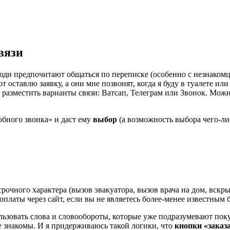
вязи
ди предпочитают общаться по переписке (особенно с незнакомца
 оставлю заявку, а они мне позвонят, когда я буду в туалете или
о разместить варианты связи: Ватсап, Телеграм или Звонок. Мож
обного звонка» и даст ему
выбор
(а возможность выбора чего-либ
срочного характера (вызов эвакуатора, вызов врача на дом, вскры
-оплаты через сайт, если вы не являетесь более-менее известным 
льзовать слова и словообороты, которые уже подразумевают поку
е знакомы. И я придерживаюсь такой логики, что
кнопки «заказа