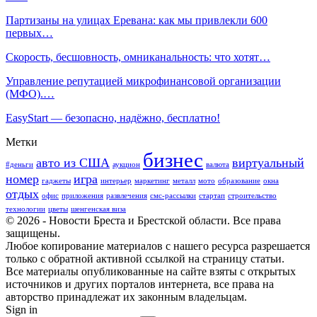
Партизаны на улицах Еревана: как мы привлекли 600
первых…
Скорость, бесшовность, омниканальность: что хотят…
Управление репутацией микрофинансовой организации
(МФО).…
EasyStart — безопасно, надёжно, бесплатно!
Метки
бизнес
авто из США
виртуальный
#деньги
аукцион
валюта
номер
игра
гаджеты
интерьер
маркетинг
металл
мото
образование
окна
отдых
офис
приложения
развлечения
смс-рассылки
стартап
строительство
технологии
цветы
шенгенская виза
© 2026 - Новости Бреста и Брестской области. Все права
защищены.
Любое копирование материалов с нашего ресурса разрешается
только с обратной активной ссылкой на страницу статьи.
Все материалы опубликованные на сайте взяты с открытых
источников и других порталов интернета, все права на
авторство принадлежат их законным владельцам.
Sign in