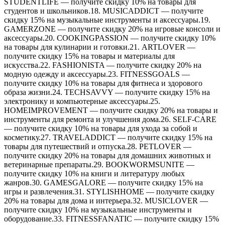
STUDENTLIFE — получите скидку 10% на товары для
студентов и школьников.18. MUSICADDICT — получите
скидку 15% на музыкальные инструменты и аксессуары.19.
GAMERZONE — получите скидку 20% на игровые консоли и
аксессуары.20. COOKINGPASSION — получите скидку 10%
на товары для кулинарии и готовки.21. ARTLOVER —
получите скидку 15% на товары и материалы для
искусства.22. FASHIONISTA — получите скидку 20% на
модную одежду и аксессуары.23. FITNESSGOALS —
получите скидку 10% на товары для фитнеса и здорового
образа жизни.24. TECHSAVVY — получите скидку 15% на
электронику и компьютерные аксессуары.25.
HOMEIMPROVEMENT — получите скидку 20% на товары и
инструменты для ремонта и улучшения дома.26. SELF-CARE
— получите скидку 10% на товары для ухода за собой и
косметику.27. TRAVELADDICT — получите скидку 15% на
товары для путешествий и отпуска.28. PETLOVER —
получите скидку 20% на товары для домашних животных и
ветеринарные препараты.29. BOOKWORMSUNITE —
получите скидку 10% на книги и литературу любых
жанров.30. GAMESGALORE — получите скидку 15% на
игры и развлечения.31. STYLISHHOME — получите скидку
20% на товары для дома и интерьера.32. MUSICLOVER —
получите скидку 10% на музыкальные инструменты и
оборудование.33. FITNESSFANATIC — получите скидку 15%