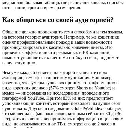
медиаплан: большая таблица, где расписаны каналы, способы
интеграции, сроки и время размещения.
Как общаться со своей аудиторией?
Общение должно происходить теми способами и тем языком,
на котором говорит аудитория. Например, те же кошатники
оценят профессиональный подход и ваши возможности
проконсультировать их касательно кошачьей диеты. Это
приведет к эффективности рекламных и PR-кампаний,
поможет установить с клиентами стойкую связь, поднимет
вашу репутацию.
Чем уже каждый сегмент, на которой вы делите свою
аудиторию, тем эффективнее коммуникация. Например,
известно, что зумеры лучше воспринимают информацию в
виде коротких роликов (57% смотрят Shorts на Youtube) и
мемов — информация из исследования, проведенного
платформой YouTube. Притом 83% из них предпочитает
успокаивающий контент, который позволяет им лучше себя
чувствовать. Другое исследование GlobalWebIndex сообщает,
что миллениалы (молодые люди, которым сейчас от 30 до 36
лет), хоть и склонны воспринимать информацию в цифровом
виде, не отказываются и от ТВ и смотрят его до 2 часов в