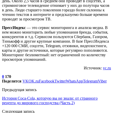
день. Около 2,5 часов в среднем они проводят в соцсетях, а
стриминговое телевидение отнимает у них до полутора часов
в день. Люди старшего поколения гораздо более склонны к
чтению текстов в интернете и предсказуемо больше времени
проводят за просмотром ТВ.
ПрессИндекс
— это сервис мониторинга и анализа медиа. В
нем можно мониторить любые упоминания бренда, события,
конкурентов и т.д. Сервисом пользуются Сбербанк, Газпром,
Тинькофф и другие крупные компании. В базе ПрессИндекса
+120 000 СМИ, соцсети, Telegram, отзовики, видеохостинги,
карты и другие источники, которые регулярно пополняются.
Мониторинг безлимитный: нет ограничений по количеству
просмотров упоминаний.
Источник:
vc.ru
0
170
Поделится
VK
OK.ru
Facebook
Twitter
WhatsApp
Telegram
Viber
Предыдущая запись
История Coca-Cola, которую вы не знали: от странного
рецепта до мирового господства (Часть 2)
Следующая запись