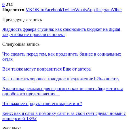
0
214
Поделится
VK
OK.ru
Facebook
Twitter
WhatsApp
Telegram
Viber
Предыдущая запись
Жадность фраера сгубила: как сэкономить бюджет на digital
так, чтобы не провалить проект
Следующая запись
Что сделать перед тем, как продвигать бизнес в социальных
сетях
Вам также могут понравиться
Еще от автора
Как написать хорошее холодное предложение b2b–клиенту
Аналитика рекламы для взрослых: как не слить бюджет из-за
однобокого представления…
Что важнее продукт или его маркетинг?
Кейс: как я слил в помойку сайт и за свой счёт сделал новый с
конверсией 13%?
Prev
Next