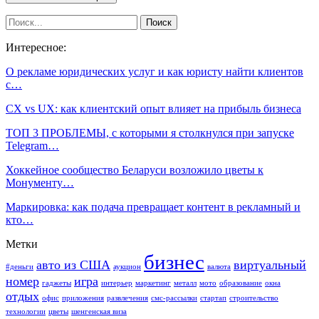
Интересное:
О рекламе юридических услуг и как юристу найти клиентов
с…
СХ vs UX: как клиентский опыт влияет на прибыль бизнеса
ТОП 3 ПРОБЛЕМЫ, с которыми я столкнулся при запуске
Telegram…
Хоккейное сообщество Беларуси возложило цветы к
Монументу…
Маркировка: как подача превращает контент в рекламный и
кто…
Метки
бизнес
авто из США
виртуальный
#деньги
аукцион
валюта
номер
игра
гаджеты
интерьер
маркетинг
металл
мото
образование
окна
отдых
офис
приложения
развлечения
смс-рассылки
стартап
строительство
технологии
цветы
шенгенская виза