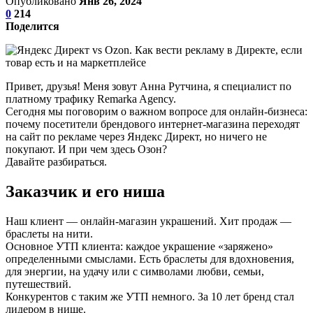
Опубликовано
Янв 26, 2024
0
214
Поделится
Привет, друзья! Меня зовут Анна Рутчина, я специалист по
платному трафику Remarka Agency.
Сегодня мы поговорим о важном вопросе для онлайн-бизнеса:
почему посетители брендового интернет-магазина переходят
на сайт по рекламе через Яндекс Директ, но ничего не
покупают. И при чем здесь Озон?
Давайте разбираться.
Заказчик и его ниша
Наш клиент — онлайн-магазин украшений. Хит продаж —
браслеты на нити.
Основное УТП клиента: каждое украшение «заряжено»
определенными смыслами. Есть браслеты для вдохновения,
для энергии, на удачу или с символами любви, семьи,
путешествий.
Конкурентов с таким же УТП немного. За 10 лет бренд стал
лидером в нише.